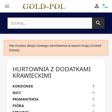

phone


Nie możesz złożyć nowego zamówienia w swoim kraju (United
States).
HURTOWNIA Z DODATKAMI
KRAWIECKIMI

KORDONEK

NICI

PASMANTERIA

PIÓRA