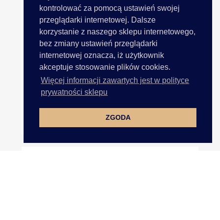
kontrolować za pomocą ustawień swojej
przeglądarki internetowej. Dalsze
korzystanie z naszego sklepu internetowego,
bez zmiany ustawień przeglądarki
internetowej oznacza, iż użytkownik
akceptuje stosowanie plików cookies.
Więcej informacji zawartych jest w polityce
prywatności sklepu
ZGODA
Klamra 40mm Plastikowa...