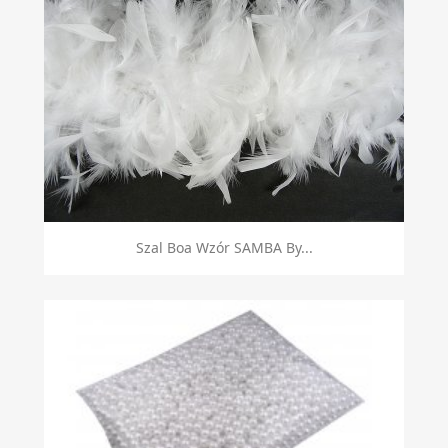
Szal Boa Wzór SAMBA By...