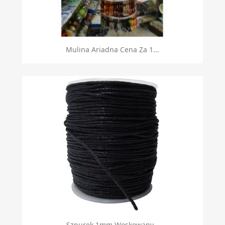
Mulina Ariadna Cena Za 1...
Sznurek 1mm Woskowany...