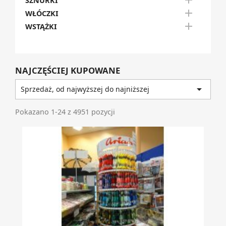

SZNURKI

WŁÓCZKI

WSTĄŻKI
NAJCZĘŚCIEJ KUPOWANE

Sprzedaż, od najwyższej do najniższej
Pokazano 1-24 z 4951 pozycji