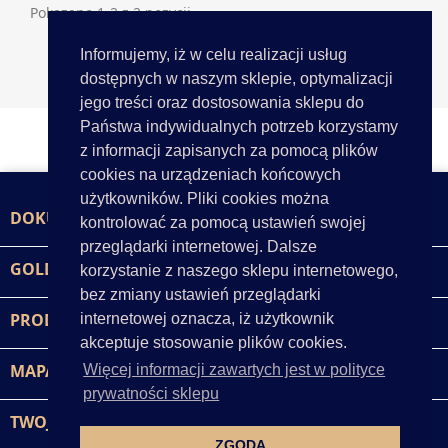
Pokazano 1-2 z 2 pozycji
Informujemy, iż w celu realizacji usług
Powrót do góry

dostępnych w naszym sklepie, optymalizacji
jego treści oraz dostosowania sklepu do
Państwa indywidualnych potrzeb korzystamy
z informacji zapisanych za pomocą plików
cookies na urządzeniach końcowych
użytkowników. Pliki cookies można
DOKUMENTY

kontrolować za pomocą ustawień swojej
przeglądarki internetowej. Dalsze
GOLD-POL

korzystanie z naszego sklepu internetowego,
bez zmiany ustawień przeglądarki
PRODUKTY

internetowej oznacza, iż użytkownik
akceptuje stosowanie plików cookies.
MAPA STRONY

Więcej informacji zawartych jest w polityce
prywatności sklepu
TWOJE KONTO

ZGODA