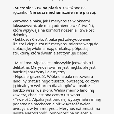
-
Suszenie:
Susz
na płasko
, rozłożone na
ręczniku.
Nie susz mechanicznie
i
nie prasuj
.
Zarówno alpaka, jak i merynos są włóknami
luksusowymi, ale mają odmienne właściwości,
które wpływają na komfort noszenia i trwałość
dzianiny:
- Lekkość i Ciepło:
Alpaka
jest zdecydowanie
lżejsza i
cieplejsza
niż merynos, mierząc wagę do
izolacji. Jej włókna mają unikalną, półpustą
strukturę, która świetnie zatrzymuje ciepło.
- Miękkość:
Alpaka jest niezwykle
jedwabista
i
delikatna. Merynos również jest miękki, ale jest
bardziej sprężysty i elastyczny.
- Hipoalergiczność:
Włókno alpaki
nie zawiera
lanoliny
(naturalnego tłuszczu owczego), co czyni
ją idealnym wyborem dla alergików i osób z
bardzo wrażliwą skórą. Wełna merino lanolinę
zawiera, choć jest ona często usuwana.
- Trwałość:
Alpaka jest
bardziej wytrzymała
i mniej
podatna na mechacenie niż większość wełen
owczych, w tym merynos. Merynos natomiast ma
lepszą elastyczność i odporność na gniecenie.