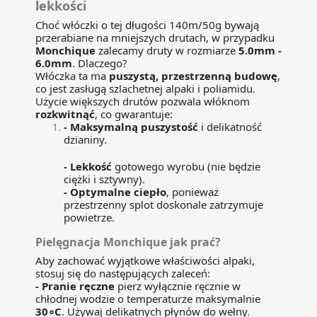
lekkości
Choć włóczki o tej długości 140m/50g bywają
przerabiane na mniejszych drutach, w przypadku
Monchique
zalecamy druty w rozmiarze
5.0mm -
6.0mm
. Dlaczego?
Włóczka ta ma
puszystą, przestrzenną budowę
,
co jest zasługą szlachetnej alpaki i poliamidu.
Użycie większych drutów pozwala włóknom
rozkwitnąć
, co gwarantuje:
-
Maksymalną puszystość
i delikatność
dzianiny.
-
Lekkość
gotowego wyrobu (nie będzie
ciężki i sztywny).
-
Optymalne ciepło
, ponieważ
przestrzenny splot doskonale zatrzymuje
powietrze.
Pielęgnacja Monchique jak prać?
Aby zachować wyjątkowe właściwości alpaki,
stosuj się do następujących zaleceń:
-
Pranie ręczne
pierz wyłącznie ręcznie w
chłodnej wodzie o temperaturze maksymalnie
30∘C
. Używaj delikatnych płynów do wełny.