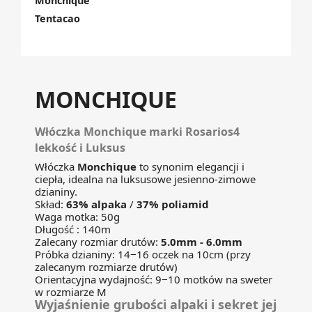
Monchique
Tentacao
MONCHIQUE
Włóczka Monchique marki Rosarios4
lekkość i Luksus
Włóczka
Monchique
to synonim elegancji i
ciepła, idealna na luksusowe jesienno-zimowe
dzianiny.
Skład:
63% alpaka
/
37% poliamid
Waga motka: 50g
Długość : 140m
Zalecany rozmiar drutów:
5.0mm - 6.0mm
Próbka dzianiny: 14−16 oczek na 10cm (przy
zalecanym rozmiarze drutów)
Orientacyjna wydajność: 9−10 motków na sweter
w rozmiarze M
Wyjaśnienie grubości alpaki i sekret jej