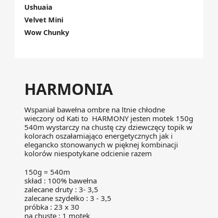
Ushuaia
Velvet Mini
Wow Chunky
HARMONIA
Wspaniał bawełna ombre na ltnie chłodne
wieczory od Kati to HARMONY jesten motek 150g
540m wystarczy na chustę czy dziewczęcy topik w
kolorach oszałamiająco energetycznych jak i
elegancko stonowanych w pięknej kombinacji
kolorów niespotykane odcienie razem
150g = 540m
skład : 100% bawełna
zalecane druty : 3- 3,5
zalecane szydełko : 3 - 3,5
próbka : 23 x 30
na chustę : 1 motek