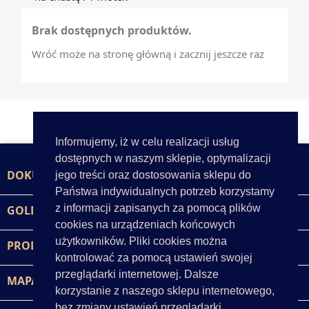
Brak dostępnych produktów.
Wróć może na stronę główną i zacznij jeszcze raz
Informujemy, iż w celu realizacji usług
dostępnych w naszym sklepie, optymalizacji
DOKUMENTY

jego treści oraz dostosowania sklepu do
Państwa indywidualnych potrzeb korzystamy
z informacji zapisanych za pomocą plików
GOLD-POL

cookies na urządzeniach końcowych
użytkowników. Pliki cookies można
PRODUKTY

kontrolować za pomocą ustawień swojej
przeglądarki internetowej. Dalsze
MAPA STRONY

korzystanie z naszego sklepu internetowego,
bez zmiany ustawień przeglądarki