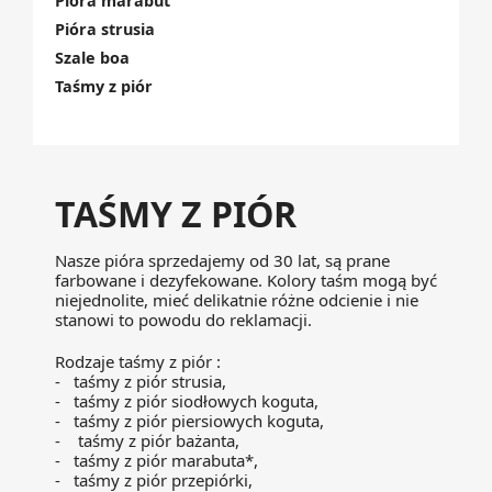
Pióra marabut
Pióra strusia
Szale boa
Taśmy z piór
TAŚMY Z PIÓR
Nasze pióra sprzedajemy od 30 lat, są prane
farbowane i dezyfekowane. Kolory taśm mogą być
niejednolite, mieć delikatnie różne odcienie i nie
stanowi to powodu do reklamacji.
Rodzaje taśmy z piór :
- taśmy z piór strusia,
- taśmy z piór siodłowych koguta,
- taśmy z piór piersiowych koguta,
- taśmy z piór bażanta,
- taśmy z piór marabuta*,
- taśmy z piór przepiórki,