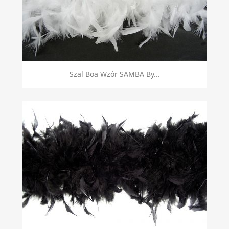
Szal Boa Wzór SAMBA By...