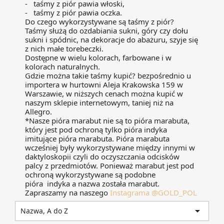
- taśmy z piór pawia włoski,
- taśmy z piór pawia oczka.
Do czego wykorzystywane są taśmy z piór?
Taśmy służą do ozdabiania sukni, góry czy dołu
sukni i spódnic, na dekoracje do abażuru, szyje się
z nich małe torebeczki.
Dostępne w wielu kolorach, farbowane i w
kolorach naturalnych.
Gdzie można takie taśmy kupić? bezpośrednio u
importera w hurtowni Aleja Krakowska 159 w
Warszawie, w niższych cenach można kupić w
naszym sklepie internetowym, taniej niż na
Allegro.
*Nasze pióra marabut nie są to pióra marabuta,
który jest pod ochroną tylko pióra indyka
imitujące pióra marabuta. Pióra marabuta
wcześniej były wykorzystywane między innymi w
daktyloskopii czyli do oczyszczania odcisków
palcy z przedmiotów. Ponieważ marabut jest pod
ochroną wykorzystywane są podobne
pióra indyka a nazwa została marabut.
Zapraszamy na naszego
Instagrama @GOLD_POL

Nazwa, A do Z