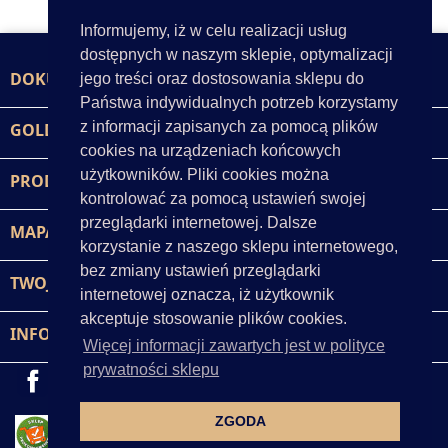
Informujemy, iż w celu realizacji usług
dostępnych w naszym sklepie, optymalizacji
DOKUMENTY

jego treści oraz dostosowania sklepu do
Państwa indywidualnych potrzeb korzystamy
z informacji zapisanych za pomocą plików
GOLD-POL

cookies na urządzeniach końcowych
użytkowników. Pliki cookies można
PRODUKTY

kontrolować za pomocą ustawień swojej
przeglądarki internetowej. Dalsze
MAPA STRONY

korzystanie z naszego sklepu internetowego,
bez zmiany ustawień przeglądarki
TWOJE KONTO

internetowej oznacza, iż użytkownik
akceptuje stosowanie plików cookies.
INFORMACJA O SKLEPIE INTERNETOWYM
keyboard_arrow_down
Więcej informacji zawartych jest w polityce
prywatności sklepu
Facebook
Instagram
ZGODA