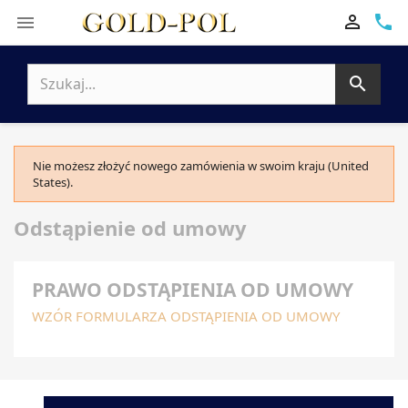

phone


Nie możesz złożyć nowego zamówienia w swoim kraju (United
States).
Odstąpienie od umowy
PRAWO ODSTĄPIENIA OD UMOWY
WZÓR FORMULARZA ODSTĄPIENIA OD UMOWY