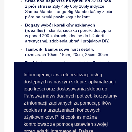
Szale boa najlepsze na rynku od 37 lat boa
z piór strusia
2ply 4ply 6ply 10ply indycze
Samba Mambo Tango Big Mambo taśmy z piór
pióra na sztuki pawie kogut bażant
Bogaty wybór koralików szklanych
(rocailles)
- słomki, sieczka i perełki dostępne
w ponad 200 kolorach, idealne do biżuterii
artystycznej, zdobienia ubrań i projektów DIY.
Tamborki bambusowe
hurt i detal w
rozmiarach 10cm, 15cm, 20cm, 25cm, 30cm
Frędzle taneczne
z Hiszpanii cięte długie od
5cm do 40cm wiskozowe, acetatowe,
poliamidowe, hurt i detal, kupuj online taniej
Informujemy, iż w celu realizacji usług
Delikatne koronki gipiury
i
ekskluzywne
dostępnych w naszym sklepie, optymalizacji
hafty na bawełnie
importowane bezpośrednio
jego treści oraz dostosowania sklepu do
ze Szwajcarii - najwyższa jakość dla
Państwa indywidualnych potrzeb korzystamy
wymagających projektantów.
z informacji zapisanych za pomocą plików
Oryginalne aksamitki elastyczne
i
rypsy
cookies na urządzeniach końcowych
francuskie
w bogatej palecie kolorów -
doskonałe do wykańczania odzieży i projektów
użytkowników. Pliki cookies można
krawieckich.
kontrolować za pomocą ustawień swojej
Wstążki atłasowe dwustronne
francuskie i
przeglądarki internetowej. Dalsze