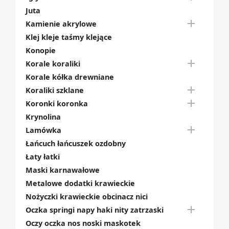
Juta

Kamienie akrylowe
Klej kleje taśmy klejące
Konopie

Korale koraliki
Korale kółka drewniane

Koraliki szklane

Koronki koronka
Krynolina

Lamówka
Łańcuch łańcuszek ozdobny
Łaty łatki
Maski karnawałowe
Metalowe dodatki krawieckie
Nożyczki krawieckie obcinacz nici

Oczka springi napy haki nity zatrzaski
Oczy oczka nos noski maskotek