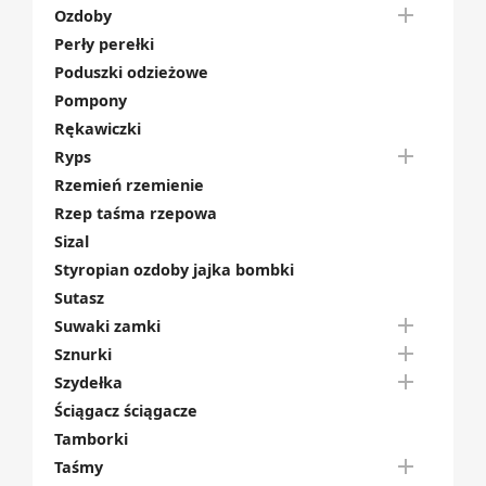

Ozdoby
Perły perełki
Poduszki odzieżowe
Pompony
Rękawiczki

Ryps
Rzemień rzemienie
Rzep taśma rzepowa
Sizal
Styropian ozdoby jajka bombki
Sutasz

Suwaki zamki

Sznurki

Szydełka
Ściągacz ściągacze
Tamborki

Taśmy