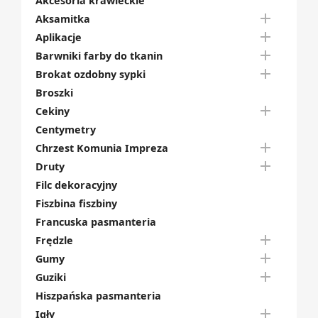
Akcesoria krawieckie

Aksamitka

Aplikacje

Barwniki farby do tkanin

Brokat ozdobny sypki
Broszki

Cekiny
Centymetry

Chrzest Komunia Impreza

Druty
Filc dekoracyjny
Fiszbina fiszbiny
Francuska pasmanteria

Frędzle

Gumy

Guziki
Hiszpańska pasmanteria

Igły