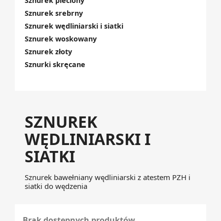
Sznurek pleciony
Sznurek srebrny
Sznurek wędliniarski i siatki
Sznurek woskowany
Sznurek złoty
Sznurki skręcane
SZNUREK
WĘDLINIARSKI I
SIATKI
Sznurek bawełniany wędliniarski z atestem PZH i
siatki do wędzenia
Brak dostępnych produktów.