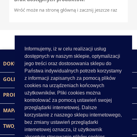
Wróć może na stronę główną i zacznij jeszcze raz
Informujemy, iż w celu realizacji usług
dostępnych w naszym sklepie, optymalizacji
DOKUMENTY

jego treści oraz dostosowania sklepu do
Państwa indywidualnych potrzeb korzystamy
z informacji zapisanych za pomocą plików
GOLD-POL

cookies na urządzeniach końcowych
użytkowników. Pliki cookies można
PRODUKTY

kontrolować za pomocą ustawień swojej
przeglądarki internetowej. Dalsze
MAPA STRONY

korzystanie z naszego sklepu internetowego,
bez zmiany ustawień przeglądarki
TWOJE KONTO

internetowej oznacza, iż użytkownik
akceptuje stosowanie plików cookies.