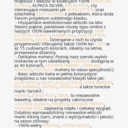
miękkość i lekkość w kolekcjach 100%
ESSENTIAL
ALPACA
, ALPACA SILVER,
AIR ALPACA
, czy
interesujące mieszanki jak
ALPACOTTON
oraz
szlachetną
SILKY ALPACA
z jedwabiem, która doda
Twoim projektom subtelnego blasku.
- Hiszpańskie wielokolorowe włóczki na lato:
Stwórz piękne, pastelowe chusty typu ombre z
naszych 100% bawełnianych propozycji:
FAIR
COTTON INFINITY
,
HARMONIA
,
FAIR COTTON
MARINER
,
MOOI
. Dzierganie z nich to czysta
przyjemność! Oferujemy także 100% len
LINO
w
aż 15 cudownych kolorach, idealny na letnie,
przewiewne dzianiny.
- Delikatne mohery: Poznaj nasz szeroki wybór
moherów w tym uwielbianą
INGENUA
dostępną w
aż 40 kolorach,
MOHAIR TRENDY
,
NEW KID
MOHAIR
,
KID SILK
- mohery to nasza specjalność:)
- Basic włóczki Katia w pełnej kolorystyce:
Znajdziesz u nas niezawodne klasyki takie jak:
LOVE WOOL
,
SILKY LACE
,
AZTECA
,
100% MERINO
,
BIG MERINO
,
GATSBY
,
INGENUA
a także tureckie
marki YarnArt :
-
JEANS
,
JEANS PLUS
,
IDEAL
to niezawodne
bawełny, idealne na projekty całoroczne.
-
ALPINE ALPACA
,
EVEREST
,
MOHAIR TRENDY
,
ANGORA STAR
zapewnią ciepło i ciekawy wygląd.
Ostatnio wprowadziliśmy norweskie włóczki
marki Viking Garn, znane z wytrzymałości i jakości
na sezon zimowy:
- 100% wełny
SNORRE
,
VIKING WOOL
,