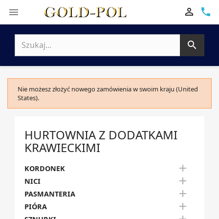

phone


Nie możesz złożyć nowego zamówienia w swoim kraju (United
States).
HURTOWNIA Z DODATKAMI
KRAWIECKIMI

KORDONEK

NICI

PASMANTERIA

PIÓRA