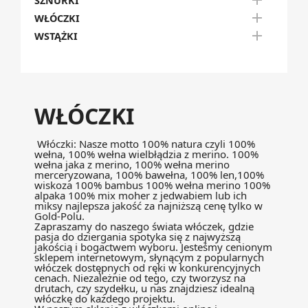

SZNURKI

WŁÓCZKI

WSTĄŻKI
WŁÓCZKI
Włóczki: Nasze motto 100% natura czyli 100%
wełna, 100% wełna wielbłądzia z merino. 100%
wełna jaka z merino, 100% wełna merino
merceryzowana, 100% bawełna, 100% len,100%
wiskoza 100% bambus 100% wełna merino 100%
alpaka 100% mix moher z jedwabiem lub ich
miksy najlepsza jakość za najniższą cenę tylko w
Gold-Polu.
Zapraszamy do naszego świata włóczek, gdzie
pasja do dziergania spotyka się z najwyższą
jakością i bogactwem wyboru. Jesteśmy cenionym
sklepem internetowym, słynącym z popularnych
włóczek dostępnych od ręki w konkurencyjnych
cenach. Niezależnie od tego, czy tworzysz na
drutach, czy szydełku, u nas znajdziesz idealną
włóczkę do każdego projektu.