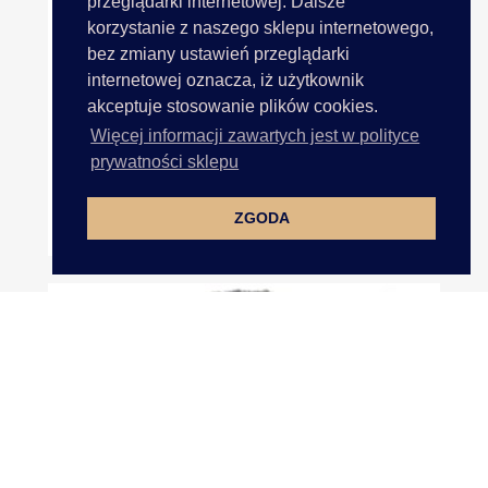
przeglądarki internetowej. Dalsze
korzystanie z naszego sklepu internetowego,
bez zmiany ustawień przeglądarki
internetowej oznacza, iż użytkownik
akceptuje stosowanie plików cookies.
Więcej informacji zawartych jest w polityce
prywatności sklepu
ZGODA
ALPACA SILVER 256 CIEMNY...