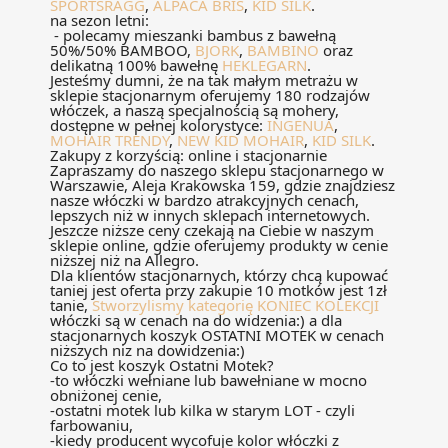
SPORTSRAGG
,
ALPACA BRIS
,
KID SILK
.
na sezon letni:
- polecamy mieszanki bambus z bawełną
50%/50% BAMBOO,
BJORK
,
BAMBINO
oraz
delikatną 100% bawełnę
HEKLEGARN
.
Jesteśmy dumni, że na tak małym metrażu w
sklepie stacjonarnym oferujemy 180 rodzajów
włóczek, a naszą specjalnością są mohery,
dostępne w pełnej kolorystyce:
INGENUA
,
MOHAIR TRENDY
,
NEW KID MOHAIR
,
KID SILK
.
Zakupy z korzyścią: online i stacjonarnie
Zapraszamy do naszego sklepu stacjonarnego w
Warszawie, Aleja Krakowska 159, gdzie znajdziesz
nasze włóczki w bardzo atrakcyjnych cenach,
lepszych niż w innych sklepach internetowych.
Jeszcze niższe ceny czekają na Ciebie w naszym
sklepie online, gdzie oferujemy produkty w cenie
niższej niż na Allegro.
Dla klientów stacjonarnych, którzy chcą kupować
taniej jest oferta przy zakupie 10 motków jest 1zł
tanie,
Stworzylismy kategorię KONIEC KOLEKCJI
włóczki są w cenach na do widzenia:) a dla
stacjonarnych koszyk OSTATNI MOTEK w cenach
niższych niz na dowidzenia:)
Co to jest koszyk Ostatni Motek?
-to włóczki wełniane lub bawełniane w mocno
obniżonej cenie,
-ostatni motek lub kilka w starym LOT - czyli
farbowaniu,
-kiedy producent wycofuje kolor włóczki z