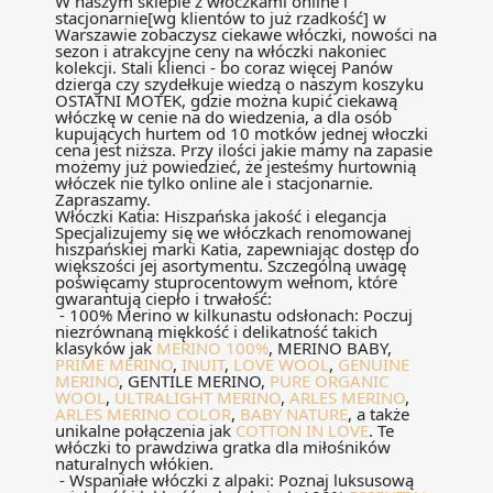
W naszym sklepie z włóczkami online i
stacjonarnie[wg klientów to już rzadkość] w
Warszawie zobaczysz ciekawe włóczki, nowości na
sezon i atrakcyjne ceny na włóczki nakoniec
kolekcji. Stali klienci - bo coraz więcej Panów
dzierga czy szydełkuje wiedzą o naszym koszyku
OSTATNI MOTEK, gdzie można kupić ciekawą
włóczkę w cenie na do wiedzenia, a dla osób
kupujących hurtem od 10 motków jednej włoczki
cena jest niższa. Przy ilości jakie mamy na zapasie
możemy już powiedzieć, że jesteśmy hurtownią
włóczek nie tylko online ale i stacjonarnie.
Zapraszamy.
Włóczki Katia: Hiszpańska jakość i elegancja
Specjalizujemy się we włóczkach renomowanej
hiszpańskiej marki Katia, zapewniając dostęp do
większości jej asortymentu. Szczególną uwagę
poświęcamy stuprocentowym wełnom, które
gwarantują ciepło i trwałość:
- 100% Merino w kilkunastu odsłonach: Poczuj
niezrównaną miękkość i delikatność takich
klasyków jak
MERINO 100%
, MERINO BABY,
PRIME MERINO
,
INUIT
,
LOVE WOOL
,
GENUINE
MERINO
, GENTILE MERINO,
PURE ORGANIC
WOOL
,
ULTRALIGHT MERINO
,
ARLES MERINO
,
ARLES MERINO COLOR
,
BABY NATURE
, a także
unikalne połączenia jak
COTTON IN LOVE
. Te
włóczki to prawdziwa gratka dla miłośników
naturalnych włókien.
- Wspaniałe włóczki z alpaki: Poznaj luksusową