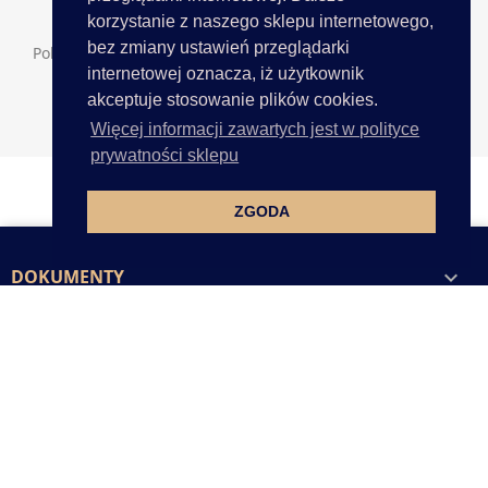
korzystanie z naszego sklepu internetowego,
bez zmiany ustawień przeglądarki
Pokazano 1-7 z 7 pozycji
internetowej oznacza, iż użytkownik
akceptuje stosowanie plików cookies.
Powrót do góry

Więcej informacji zawartych jest w polityce
prywatności sklepu
ZGODA
DOKUMENTY

GOLD-POL

PRODUKTY

MAPA STRONY
