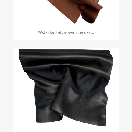
Wstążka Satynowa Szeroka...