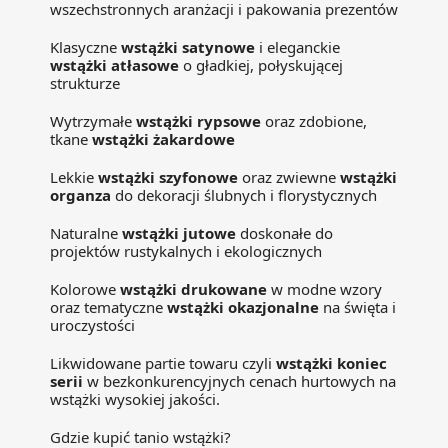
wszechstronnych aranżacji i pakowania prezentów
Klasyczne
wstążki satynowe
i eleganckie
wstążki atłasowe
o gładkiej, połyskującej
strukturze
Wytrzymałe
wstążki rypsowe
oraz zdobione,
tkane
wstążki żakardowe
Lekkie
wstążki szyfonowe
oraz zwiewne
wstążki
organza
do dekoracji ślubnych i florystycznych
Naturalne
wstążki jutowe
doskonałe do
projektów rustykalnych i ekologicznych
Kolorowe
wstążki drukowane
w modne wzory
oraz tematyczne
wstążki okazjonalne
na święta i
uroczystości
Likwidowane partie towaru czyli
wstążki koniec
serii
w bezkonkurencyjnych cenach hurtowych na
wstążki wysokiej jakości.
Gdzie kupić tanio wstążki?