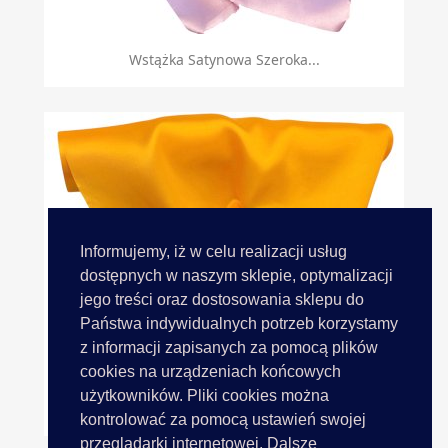
Wstążka Satynowa Szeroka...
Informujemy, iż w celu realizacji usług
dostępnych w naszym sklepie, optymalizacji
jego treści oraz dostosowania sklepu do
Państwa indywidualnych potrzeb korzystamy
z informacji zapisanych za pomocą plików
cookies na urządzeniach końcowych
użytkowników. Pliki cookies można
Wstążka Satynowa Szeroka...
kontrolować za pomocą ustawień swojej
przeglądarki internetowej. Dalsze