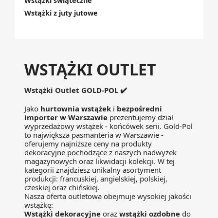
Wstążki świąteczne
Wstążki z juty jutowe
WSTĄŻKI OUTLET
Wstążki Outlet GOLD-POL ✔️
Jako
hurtownia wstążek
i
bezpośredni
importer w Warszawie
prezentujemy dział
wyprzedażowy wstążek - końcówek serii. Gold-Pol
to największa pasmanteria w Warszawie -
oferujemy najniższe ceny na produkty
dekoracyjne pochodzące z naszych nadwyżek
magazynowych oraz likwidacji kolekcji. W tej
kategorii znajdziesz unikalny asortyment
produkcji: francuskiej, angielskiej, polskiej,
czeskiej oraz chińskiej.
Nasza oferta outletowa obejmuje wysokiej jakości
wstążkę:
Wstążki dekoracyjne
oraz
wstążki ozdobne
do