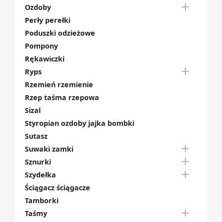

Ozdoby
Perły perełki
Poduszki odzieżowe
Pompony
Rękawiczki

Ryps
Rzemień rzemienie
Rzep taśma rzepowa
Sizal
Styropian ozdoby jajka bombki
Sutasz

Suwaki zamki

Sznurki

Szydełka
Ściągacz ściągacze
Tamborki

Taśmy