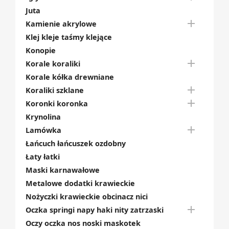
Juta

Kamienie akrylowe
Klej kleje taśmy klejące
Konopie

Korale koraliki
Korale kółka drewniane

Koraliki szklane

Koronki koronka
Krynolina

Lamówka
Łańcuch łańcuszek ozdobny
Łaty łatki
Maski karnawałowe
Metalowe dodatki krawieckie
Nożyczki krawieckie obcinacz nici

Oczka springi napy haki nity zatrzaski
Oczy oczka nos noski maskotek