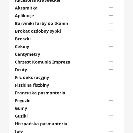
Akcesoria krawieckie

Aksamitka

Aplikacje

Barwniki farby do tkanin

Brokat ozdobny sypki
Broszki

Cekiny
Centymetry

Chrzest Komunia Impreza

Druty
Filc dekoracyjny
Fiszbina fiszbiny
Francuska pasmanteria

Frędzle

Gumy

Guziki
Hiszpańska pasmanteria

Igły