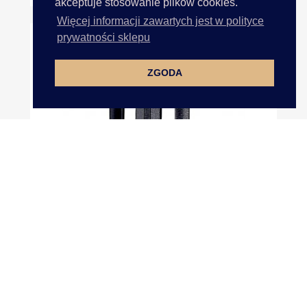
akceptuje stosowanie plików cookies.
Więcej informacji zawartych jest w polityce
prywatności sklepu
ZGODA
Regulator 50mm Plastikowy...
Pokazano 1-15 z 15 pozycji