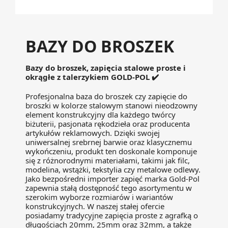
BAZY DO BROSZEK
Bazy do broszek, zapięcia stalowe proste i
okrągłe z talerzykiem GOLD-POL ✔️
Profesjonalna baza do broszek czy zapięcie do
broszki w kolorze stalowym stanowi nieodzowny
element konstrukcyjny dla każdego twórcy
biżuterii, pasjonata rękodzieła oraz producenta
artykułów reklamowych. Dzięki swojej
uniwersalnej srebrnej barwie oraz klasycznemu
wykończeniu, produkt ten doskonale komponuje
się z różnorodnymi materiałami, takimi jak filc,
modelina, wstążki, tekstylia czy metalowe odlewy.
Jako bezpośredni importer zapięć marka Gold-Pol
zapewnia stałą dostępność tego asortymentu w
szerokim wyborze rozmiarów i wariantów
konstrukcyjnych. W naszej stałej ofercie
posiadamy tradycyjne zapięcia proste z agrafką o
długościach 20mm, 25mm oraz 32mm, a także