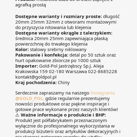
agrafką prostą
Dostępne warianty i rozmiary proste:
długość
20mm 25mm 32mm z otworami montażowymi
do przyszycia nitowania lub klejenia
Dostępne warianty okrągłe z talerzykiem:
średnica 20mm 25mm zapewniająca płaską
powierzchnię do trwałego klejenia
Kolor:
stalowy srebrny niklowany
Pakowanie i konfekcja:
detal po 50 sztuk oraz
hurt opakowanie zbiorcze po 1000 sztuk
Importer:
Gold-Pol Jastrzębscy Sp.J. Aleja
Krakowska 159 02-180 Warszawa 022-8685228
kontakt@goldpol.pl
Kraj pochodzenia:
Chiny
Serdecznie zapraszamy na naszego
Instagrama
@GOLD_POL
,
gdzie regularnie prezentujemy
nowości produktowe oraz piękne inspiracje i
gotowe prace wykonane przez naszych klientów!
⚠️
Ważne informacje o produkcie i BHP:
Produkt jest półfabrykatem przeznaczonym
wyłącznie do profesjonalnego wykorzystania w
produkcji biżuterii oraz artykułów dekoracyjnych i
nie stanowi gotowego wyrobu do użytku