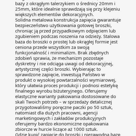
bazy z okrągłym talerzykiem o średnicy 20mm i
25mm, które idealnie sprawdzają się przy klejeniu
większych elementów dekoracyjnych.
Solidna metalowa konstrukcja zapięcia gwarantuje
bezpieczeństwo użytkowania gotowej broszki,
chroniąc ją przed przypadkowym odpięciem lub
zgubieniem podczas noszenia na odzieży. Stalowa
baza do broszki o prostej lub okrągłej formie jest
ceniona przede wszystkim za swoją
funkcjonalność i minimalizm. Brak zbędnych
zdobień sprawia, że mechanizm pozostaje
dyskretny i nie odciąga uwagi od dekoracyjnej,
artystycznej części broszki. Wybierając to
sprawdzone zapięcie, inwestują Państwo w
produkt o wysokiej powtarzalności wymiarowej,
który ułatwia proces produkcji i podnosi estetykę
finalnego wyrobu biżuteryjnego. Oferujemy
elastyczne warianty pakowania dostosowane do
skali Twoich potrzeb – w sprzedaży detalicznej
przygotowaliśmy poręczne paczki po 50 sztuk,
natomiast dla dużych pracowni, agencji
marketingowych i zakładów produkcyjnych
oferujemy bardzo ekonomiczne opakowania
zbiorcze w hurcie liczące aż 1000 sztuk.
Gdzie kupić zapięcie do broszki i niezawodną bazę