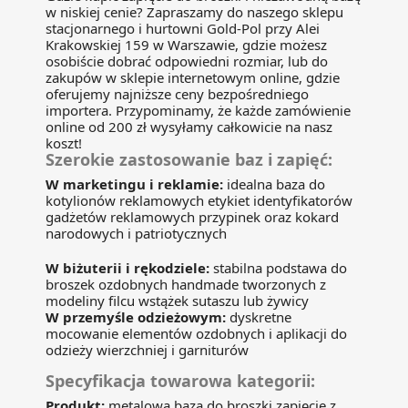
w niskiej cenie? Zapraszamy do naszego sklepu
stacjonarnego i hurtowni Gold-Pol przy Alei
Krakowskiej 159 w Warszawie, gdzie możesz
osobiście dobrać odpowiedni rozmiar, lub do
zakupów w sklepie internetowym online, gdzie
oferujemy najniższe ceny bezpośredniego
importera. Przypominamy, że każde zamówienie
online od 200 zł wysyłamy całkowicie na nasz
koszt!
Szerokie zastosowanie baz i zapięć:
W marketingu i reklamie:
idealna baza do
kotylionów reklamowych etykiet identyfikatorów
gadżetów reklamowych przypinek oraz kokard
narodowych i patriotycznych
W biżuterii i rękodziele:
stabilna podstawa do
broszek ozdobnych handmade tworzonych z
modeliny filcu wstążek sutaszu lub żywicy
W przemyśle odzieżowym:
dyskretne
mocowanie elementów ozdobnych i aplikacji do
odzieży wierzchniej i garniturów
Specyfikacja towarowa kategorii:
Produkt:
metalowa baza do broszki zapięcie z