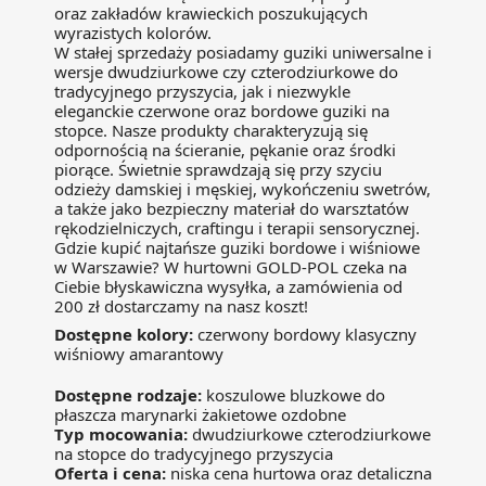
oraz zakładów krawieckich poszukujących
wyrazistych kolorów.
W stałej sprzedaży posiadamy guziki uniwersalne i
wersje dwudziurkowe czy czterodziurkowe do
tradycyjnego przyszycia, jak i niezwykle
eleganckie czerwone oraz bordowe guziki na
stopce. Nasze produkty charakteryzują się
odpornością na ścieranie, pękanie oraz środki
piorące. Świetnie sprawdzają się przy szyciu
odzieży damskiej i męskiej, wykończeniu swetrów,
a także jako bezpieczny materiał do warsztatów
rękodzielniczych, craftingu i terapii sensorycznej.
Gdzie kupić najtańsze guziki bordowe i wiśniowe
w Warszawie? W hurtowni GOLD-POL czeka na
Ciebie błyskawiczna wysyłka, a zamówienia od
200 zł dostarczamy na nasz koszt!
Dostępne kolory:
czerwony bordowy klasyczny
wiśniowy amarantowy
Dostępne rodzaje:
koszulowe bluzkowe do
płaszcza marynarki żakietowe ozdobne
Typ mocowania:
dwudziurkowe czterodziurkowe
na stopce do tradycyjnego przyszycia
Oferta i cena:
niska cena hurtowa oraz detaliczna