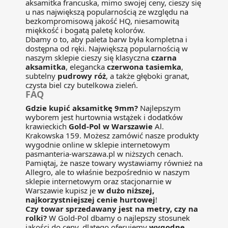
aksamitka francuska, mimo swojej ceny, cieszy się
u nas największą popularnością ze względu na
bezkompromisową jakość HQ, niesamowitą
miękkość i bogatą paletę kolorów.
Dbamy o to, aby paleta barw była kompletna i
dostępna od ręki. Największą popularnością w
naszym sklepie cieszy się klasyczna
czarna
aksamitka
, elegancka
czerwona tasiemka
,
subtelny
pudrowy róż
, a także głęboki granat,
czysta biel czy butelkowa zieleń.
FAQ
Gdzie kupić aksamitkę 9mm?
Najlepszym
wyborem jest hurtownia wstążek i dodatków
krawieckich
Gold-Pol w Warszawie
Al.
Krakowska 159. Możesz zamówić nasze produkty
wygodnie online w sklepie internetowym
pasmanteria-warszawa.pl w niższych cenach.
Pamiętaj, że nasze towary wystawiamy również na
Allegro, ale to właśnie bezpośrednio w naszym
sklepie internetowym oraz stacjonarnie w
Warszawie kupisz je
w dużo niższej,
najkorzystniejszej cenie hurtowej
!
Czy towar sprzedawany jest na metry, czy na
rolki?
W Gold-Pol dbamy o najlepszy stosunek
jakości do ceny, dlatego oferujemy
wygodne,