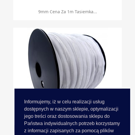
9mm Cena Za 1m Tasiemka...
Informujemy, iż w celu realizacji usług
dostępnych w naszym sklepie, optymalizacji
jego treści oraz dostosowania sklepu do
9mm Cena Za HURT Rolka 100m...
Państwa indywidualnych potrzeb korzystamy
z informacji zapisanych za pomocą plików