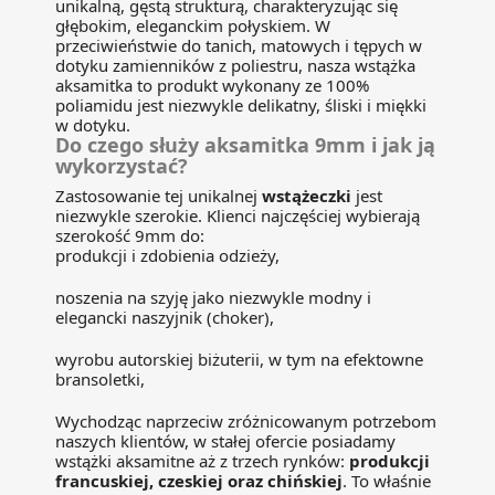
unikalną, gęstą strukturą, charakteryzując się
głębokim, eleganckim połyskiem. W
przeciwieństwie do tanich, matowych i tępych w
dotyku zamienników z poliestru, nasza wstążka
aksamitka to produkt wykonany ze 100%
poliamidu jest niezwykle delikatny, śliski i miękki
w dotyku.
Do czego służy aksamitka 9mm i jak ją
wykorzystać?
Zastosowanie tej unikalnej
wstążeczki
jest
niezwykle szerokie. Klienci najczęściej wybierają
szerokość 9mm do:
produkcji i zdobienia odzieży,
noszenia na szyję jako niezwykle modny i
elegancki naszyjnik (choker),
wyrobu autorskiej biżuterii, w tym na efektowne
bransoletki,
Wychodząc naprzeciw zróżnicowanym potrzebom
naszych klientów, w stałej ofercie posiadamy
wstążki aksamitne aż z trzech rynków:
produkcji
francuskiej, czeskiej oraz chińskiej
. To właśnie