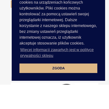
cookies na urządzeniach końcowych
OBECNIE BRAK NA STANIE
użytkowników. Pliki cookies można
kontrolować za pomocą ustawień swojej
przeglądarki internetowej. Dalsze
korzystanie z naszego sklepu internetowego,
bez zmiany ustawień przeglądarki
internetowej oznacza, iż użytkownik
akceptuje stosowanie plików cookies.
Więcej informacji zawartych jest w polityce
prywatności sklepu
ZGODA
9mm Cena Za HURT Rolka 100m...