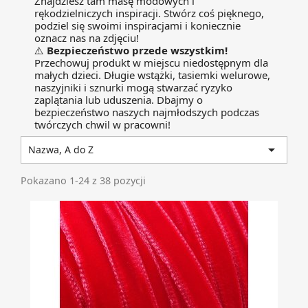
Znajdziesz tam masę modowych i
rękodzielniczych inspiracji. Stwórz coś pięknego,
podziel się swoimi inspiracjami i koniecznie
oznacz nas na zdjęciu!
⚠️
Bezpieczeństwo przede wszystkim!
Przechowuj produkt w miejscu niedostępnym dla
małych dzieci. Długie wstążki, tasiemki welurowe,
naszyjniki i sznurki mogą stwarzać ryzyko
zaplątania lub uduszenia. Dbajmy o
bezpieczeństwo naszych najmłodszych podczas
twórczych chwil w pracowni!

Nazwa, A do Z
Pokazano 1-24 z 38 pozycji