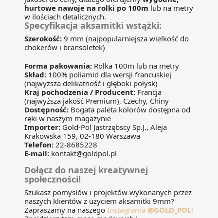
hurtowe nawoje na rolki
po 100m
lub na metry
w ilościach detalicznych.
Specyfikacja aksamitki wstążki:
Szerokość:
9 mm (najpopularniejsza wielkość do
chokerów i bransoletek)
Forma pakowania:
Rolka 100m lub na metry
Skład:
100% poliamid dla wersji francuskiej
(najwyższa delikatność i głęboki połysk)
Kraj pochodzenia / Producent:
Francja
(najwyższa jakość Premium), Czechy, Chiny
Dostępność:
Bogata paleta kolorów dostępna od
ręki w naszym magazynie
Importer:
Gold-Pol Jastrzębscy Sp.J., Aleja
Krakowska 159, 02-180 Warszawa
Telefon:
22-8685228
E-mail:
kontakt@goldpol.pl
Dołącz do naszej kreatywnej
społeczności!
Szukasz pomysłów i projektów wykonanych przez
naszych klientów z użyciem aksamitki 9mm?
Zapraszamy na naszego
Instagrama
@GOLD_POL
!