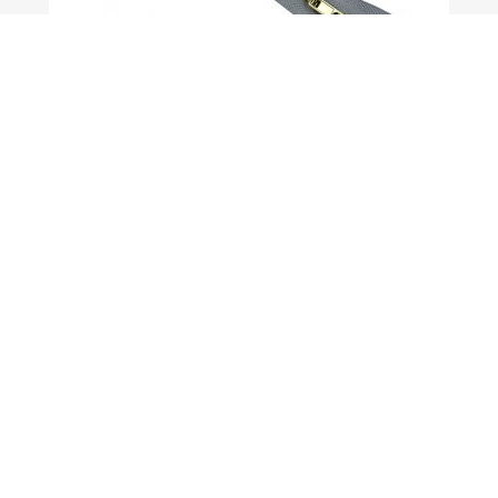
Suwaki 18cm Metalowy 5mm...
Pokazano 1-14 z 14 pozycji
Powrót do góry

DOKUMENTY
