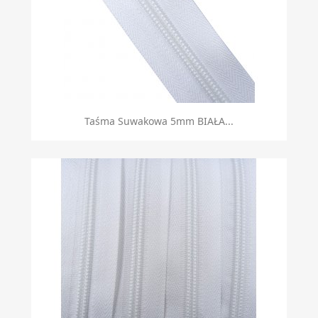
Taśma Suwakowa 5mm BIAŁA...