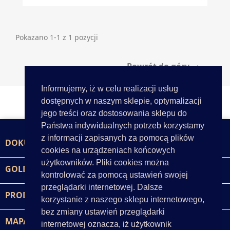
Pokazano 1-1 z 1 pozycji
Powrót do góry

Informujemy, iż w celu realizacji usług
dostępnych w naszym sklepie, optymalizacji
jego treści oraz dostosowania sklepu do
Państwa indywidualnych potrzeb korzystamy
z informacji zapisanych za pomocą plików
DOKUMENTY

cookies na urządzeniach końcowych
użytkowników. Pliki cookies można
GOLD-POL

kontrolować za pomocą ustawień swojej
przeglądarki internetowej. Dalsze
PRODUKTY

korzystanie z naszego sklepu internetowego,
bez zmiany ustawień przeglądarki
MAPA STRONY

internetowej oznacza, iż użytkownik