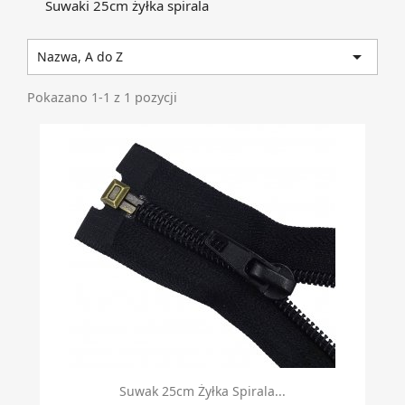
Suwaki 25cm żyłka spirala

Nazwa, A do Z
Pokazano 1-1 z 1 pozycji
Suwak 25cm Żyłka Spirala...