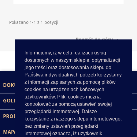
Pokazano 1-1 z 1 pozycji
Powrót do góry

Informujemy, iż w celu realizacji usług
dostępnych w naszym sklepie, optymalizacji
jego treści oraz dostosowania sklepu do
Państwa indywidualnych potrzeb korzystamy
z informacji zapisanych za pomocą plików
DOKUMENTY

cookies na urządzeniach końcowych
użytkowników. Pliki cookies można
GOLD-POL

kontrolować za pomocą ustawień swojej
przeglądarki internetowej. Dalsze
PRODUKTY

korzystanie z naszego sklepu internetowego,
bez zmiany ustawień przeglądarki
MAPA STRONY

internetowej oznacza, iż użytkownik