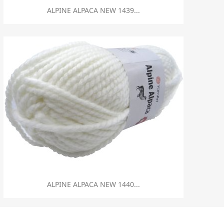
Szybki podgląd

ALPINE ALPACA NEW 1439...
Szybki podgląd

ALPINE ALPACA NEW 1440...