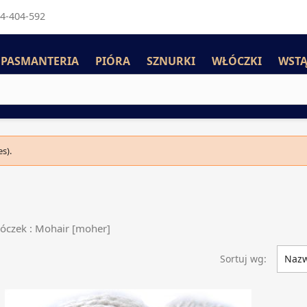
4-404-592
PASMANTERIA
PIÓRA
SZNURKI
WŁÓCZKI
WSTĄ
s).
łóczek : Mohair [moher]
Sortuj wg:
Nazw