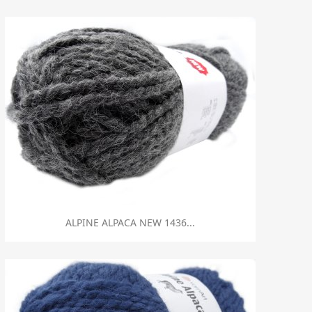
Szybki podgląd

ALPINE ALPACA NEW 1436...