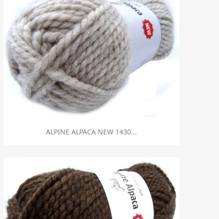
Szybki podgląd

ALPINE ALPACA NEW 1430...