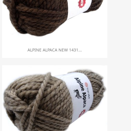
Szybki podgląd

ALPINE ALPACA NEW 1431...