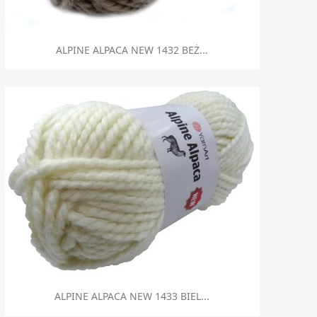
Szybki podgląd

ALPINE ALPACA NEW 1432 BEŻ...
Szybki podgląd

ALPINE ALPACA NEW 1433 BIEL...