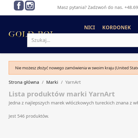
Facebook
Instagram
Masz pytania? Zadzwoń do nas. +48.69
NICI
KORDONEK
Nie możesz złożyć nowego zamówienia w swoim kraju (United State
Strona główna
Marki
YarnArt
Lista produktów marki YarnArt
Jedna z najlepszych marek włóczkowych tureckich znana z w
Jest 546 produktów.