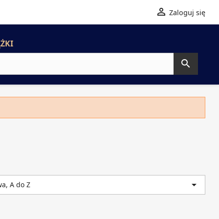

Zaloguj się
ŻKI


a, A do Z