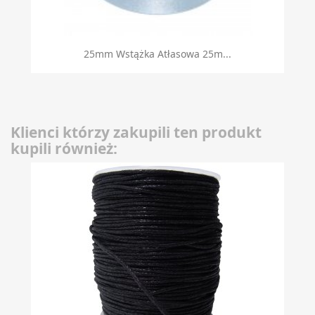
25mm Wstążka Atłasowa 25m...
Klienci którzy zakupili ten produkt
kupili również: