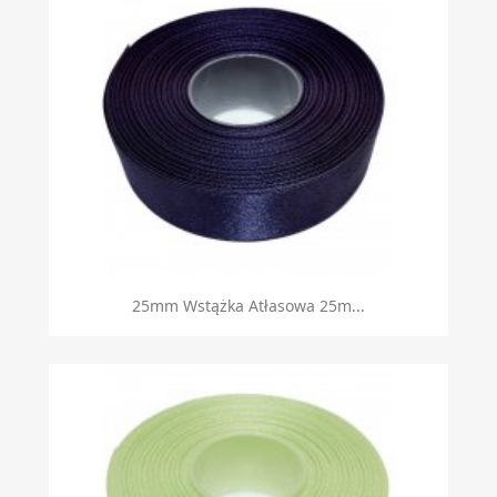
25mm Wstążka Atłasowa 25m...