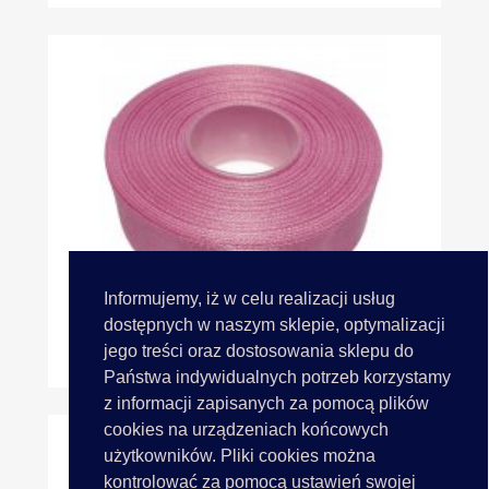
Informujemy, iż w celu realizacji usług
dostępnych w naszym sklepie, optymalizacji
jego treści oraz dostosowania sklepu do
25mm Wstążka Atłasowa 25m...
Państwa indywidualnych potrzeb korzystamy
z informacji zapisanych za pomocą plików
cookies na urządzeniach końcowych
użytkowników. Pliki cookies można
kontrolować za pomocą ustawień swojej