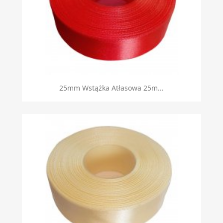
25mm Wstążka Atłasowa 25m...