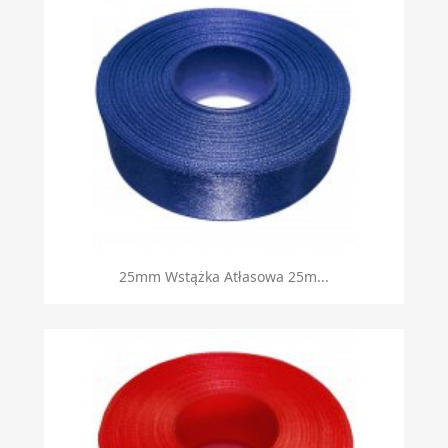
25mm Wstążka Atłasowa 25m...