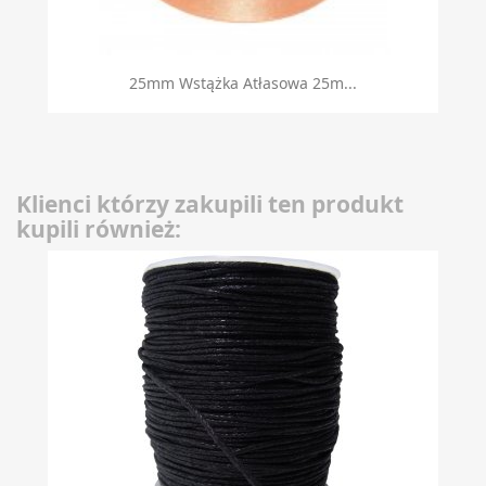
25mm Wstążka Atłasowa 25m...
Klienci którzy zakupili ten produkt
kupili również: