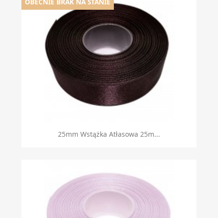
OBECNIE BRAK NA STANIE
25mm Wstążka Atłasowa 25m...