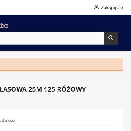

Zaloguj się
ŻKI

TŁASOWA 25M 125 RÓŻOWY
roduktu