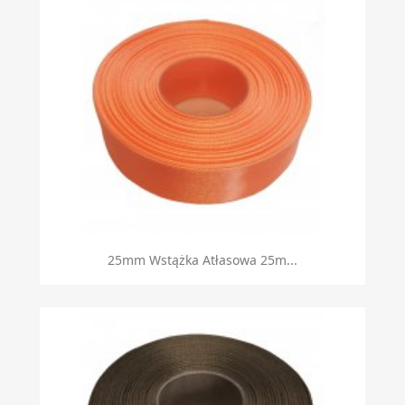
Szybki podgląd

25mm Wstążka Atłasowa 25m...