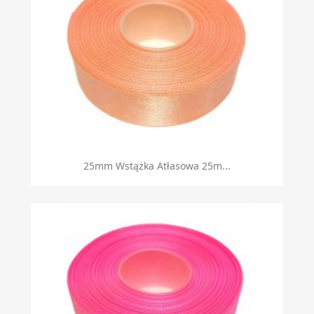
Szybki podgląd

25mm Wstążka Atłasowa 25m...