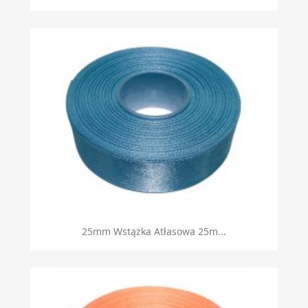
Szybki podgląd

25mm Wstążka Atłasowa 25m...