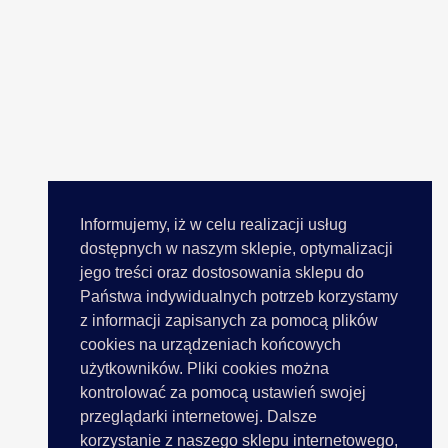
Informujemy, iż w celu realizacji usług
dostępnych w naszym sklepie, optymalizacji
jego treści oraz dostosowania sklepu do
Państwa indywidualnych potrzeb korzystamy
z informacji zapisanych za pomocą plików
cookies na urządzeniach końcowych
użytkowników. Pliki cookies można
kontrolować za pomocą ustawień swojej
przeglądarki internetowej. Dalsze
korzystanie z naszego sklepu internetowego,