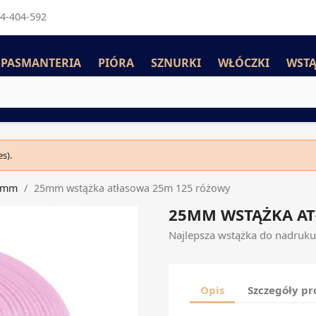
4-404-592
PASMANTERIA
PIÓRA
SZNURKI
WŁÓCZKI
WSTĄ
s).
5mm
25mm wstążka atłasowa 25m 125 różowy
25MM WSTĄŻKA A
Najlepsza wstążka do nadruku
Opis
Szczegóły p