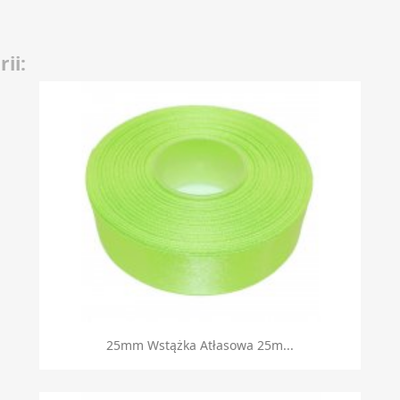
ii:
Szybki podgląd

25mm Wstążka Atłasowa 25m...