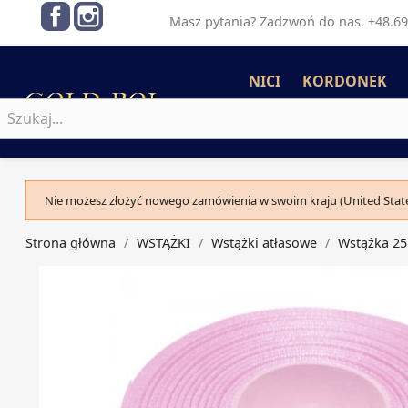
Facebook
Instagram
Masz pytania? Zadzwoń do nas. +48.69
NICI
KORDONEK
Nie możesz złożyć nowego zamówienia w swoim kraju (United State
Strona główna
WSTĄŻKI
Wstążki atłasowe
Wstążka 2