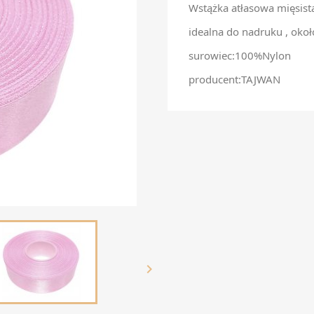
Wstążka atłasowa mięsist
idealna do nadruku , oko
surowiec:100%Nylon
producent:TAJWAN
