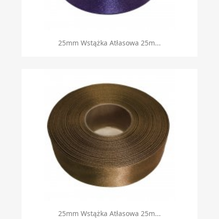
Szybki podgląd

25mm Wstążka Atłasowa 25m...
Szybki podgląd

25mm Wstążka Atłasowa 25m...