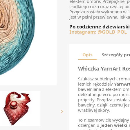
efektem ombre. Przepiękne, pły
słodkiego różu oraz czystej b
Przędza została wykonana w 1
jest w pełni przewiewna, lekk
Po codzienne dziewiarski
Instagram:
@GOLD_POL
Opis
Szczegóły p
Włóczka YarnArt Ro
Szukasz subtelnych, roma
letnich rękodzieł?
YarnAr
bawełniana z efektem omb
delikatnego ecru po mors
projekty. Przędza został
bawełny, dzięki czemu jes
wrażliwej skóry.

To niesamowicie wydajny 
dzierganiu
jeden wielki 