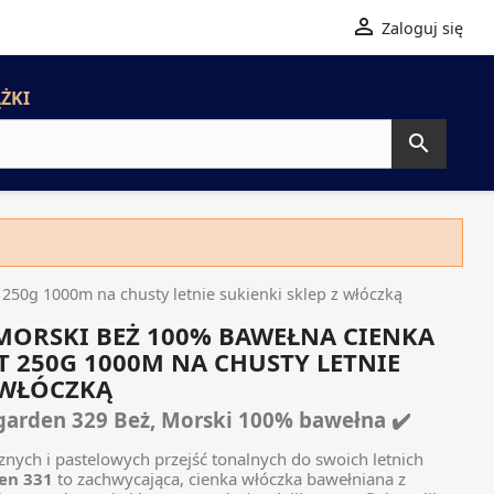

Zaloguj się
ŻKI

0g 1000m na chusty letnie sukienki sklep z włóczką
MORSKI BEŻ 100% BAWEŁNA CIENKA
 250G 1000M NA CHUSTY LETNIE
 WŁÓCZKĄ
garden 329 Beż, Morski 100% bawełna ✔️
nych i pastelowych przejść tonalnych do swoich letnich
en 331
to zachwycająca, cienka włóczka bawełniana z