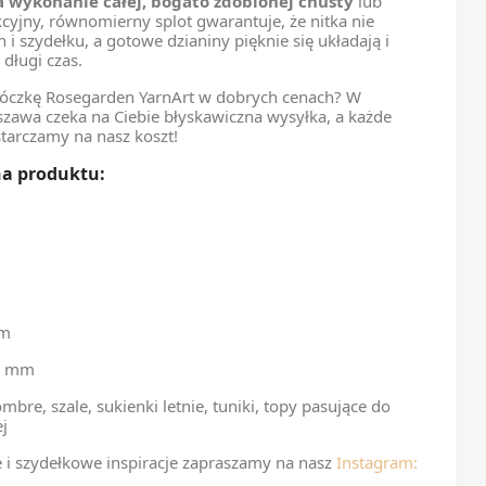
a wykonanie całej, bogato zdobionej chusty
lub
kcyjny, równomierny splot gwarantuje, że nitka nie
 i szydełku, a gotowe dzianiny pięknie się układają i
długi czas.
łóczkę Rosegarden YarnArt w dobrych cenach? W
zawa czeka na Ciebie błyskawiczna wysyłka, a każde
tarczamy na nasz koszt!
na produktu:
mm
0 mm
mbre, szale, sukienki letnie, tuniki, topy pasujące do
j
e i szydełkowe inspiracje zapraszamy na nasz
Instagram: