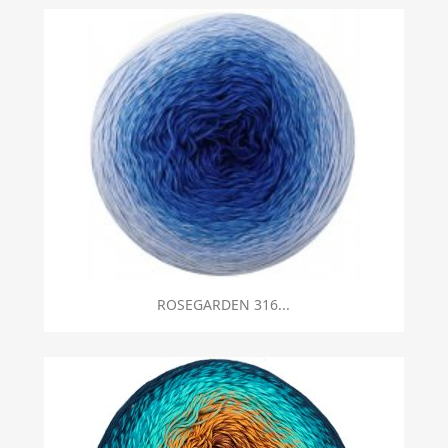
Szybki podgląd

ROSEGARDEN 316...