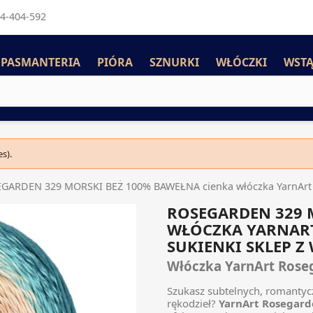
4-404-592
PASMANTERIA
PIÓRA
SZNURKI
WŁÓCZKI
WSTĄ
s).
GARDEN 329 MORSKI BEŻ 100% BAWEŁNA cienka włóczka YarnArt 25
ROSEGARDEN 329 
WŁÓCZKA YARNART
SUKIENKI SKLEP Z
Włóczka YarnArt Rose
Szukasz subtelnych, romantycz
rękodzieł?
YarnArt Rosegard