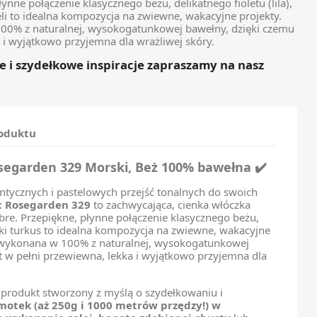
nne połączenie klasycznego beżu, delikatnego fioletu (lila),
ieli to idealna kompozycja na zwiewne, wakacyjne projekty.
00% z naturalnej, wysokogatunkowej bawełny, dzięki czemu
a i wyjątkowo przyjemna dla wrażliwej skóry.
e i szydełkowe inspiracje zapraszamy na nasz
roduktu
segarden 329 Morski, Beż 100% bawełna ✔️
ntycznych i pastelowych przejść tonalnych do swoich
t Rosegarden 329
to zachwycająca, cienka włóczka
re. Przepiękne, płynne połączenie klasycznego beżu,
ki turkus to idealna kompozycja na zwiewne, wakacyjne
a wykonana w 100% z naturalnej, wysokogatunkowej
t w pełni przewiewna, lekka i wyjątkowo przyjemna dla
produkt stworzony z myślą o szydełkowaniu i
motek (aż 250g i 1000 metrów przędzy!) w