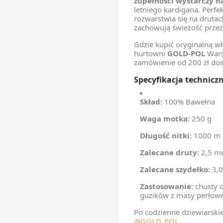
zupełności wystarczy n
letniego kardigana. Perfe
rozwarstwia się na drutach
zachowują świeżość przez 
Gdzie kupić oryginalną w
hurtowni
GOLD-POL
Wars
zamówienie od 200 zł dos
Specyfikacja technicz
Skład:
100% Bawełna
Waga motka:
250 g
Długość nitki:
1000 m
Zalecane druty:
2,5 
Zalecane szydełko:
3,
Zastosowanie:
chusty o
guzików z masy perłowe
Po codzienne dziewiarski
@GOLD_POL