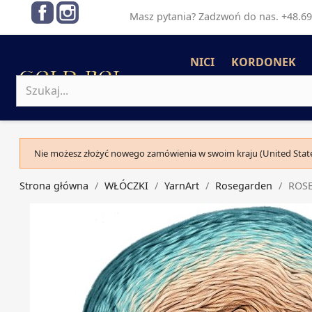
Facebook
Instagram
Masz pytania? Zadzwoń do nas. +48.69
NICI
KORDONEK
Nie możesz złożyć nowego zamówienia w swoim kraju (United State
Strona główna
WŁÓCZKI
YarnArt
Rosegarden
ROSE