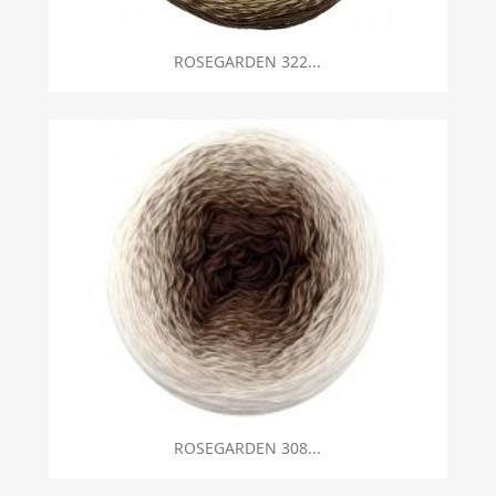
Szybki podgląd

ROSEGARDEN 322...
Szybki podgląd

ROSEGARDEN 308...