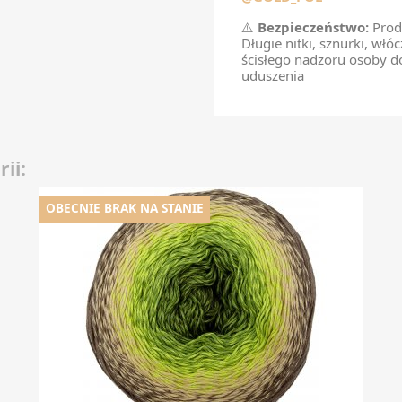
⚠️
Bezpieczeństwo:
Produ
Długie nitki, sznurki, włó
ścisłego nadzoru osoby do
uduszenia
ii:
OBECNIE BRAK NA STANIE