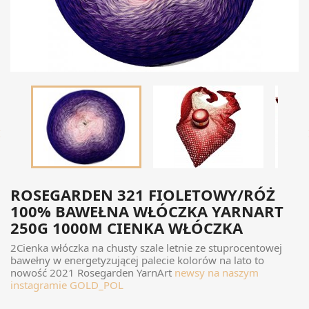

ROSEGARDEN 321 FIOLETOWY/RÓŻ
100% BAWEŁNA WŁÓCZKA YARNART
250G 1000M CIENKA WŁÓCZKA
2Cienka włóczka na chusty szale letnie ze stuprocentowej
bawełny w energetyzującej palecie kolorów na lato to
nowość 2021 Rosegarden YarnArt
newsy na naszym
instagramie GOLD_POL