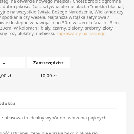
stęgi na otwarcie nowego miejsca? Chcesz zrobić ogromne
 dobra jakość. Dość sztywna ale nie blacha "miękka blacha",
cyjne na wszystkie święta Bożego Narodzenia, Wielkanoc czy
y spotkania czy wesela. Najtańsza wstążka satynowa /
awie dostępne w nawojach po 50m w szerokościach : 3cm,
m. W kolorach : biały, czarny, zielony, srebrny, złoty,
ny róż, błękitny, niebieski.
zapraszamy na naszego
→
Zaoszczędzisz
,00 zł
10,00 zł
roduktu
 / atłasowa to idealny wybór do tworzenia pięknych
dość sztywnej, żeby nie wisiała tylko pięknie się