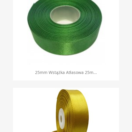
Szybki podgląd

25mm Wstążka Atłasowa 25m...