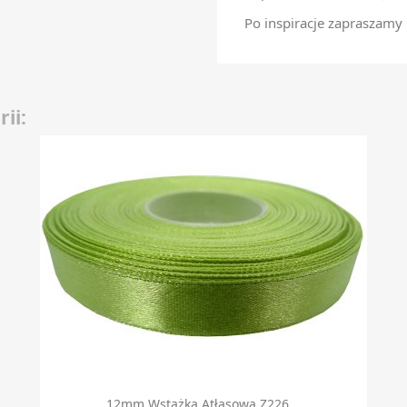
Po inspiracje zapraszamy
ii:
Szybki podgląd

12mm Wstążka Atłasowa Z226...