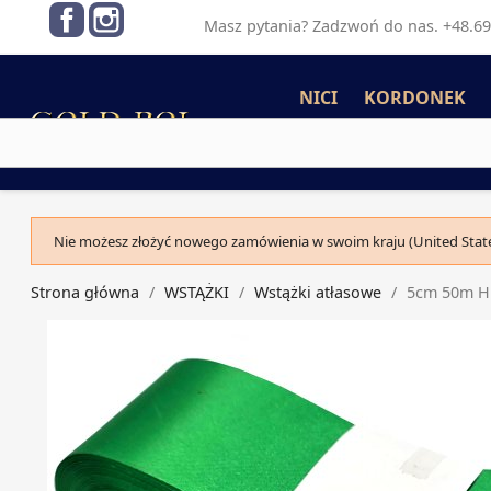
Facebook
Instagram
Masz pytania? Zadzwoń do nas. +48.69
NICI
KORDONEK
Nie możesz złożyć nowego zamówienia w swoim kraju (United State
Strona główna
WSTĄŻKI
Wstążki atłasowe
5cm 50m HU