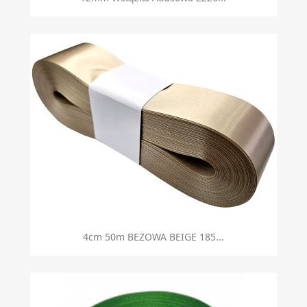
Szybki podgląd

4cm 50m BEŻOWA BEIGE 185...