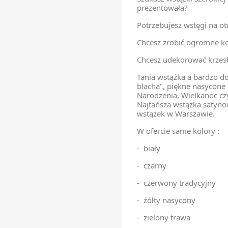
prezentowała?
Potrzebujesz wstęgi na o
Chcesz zrobić ogromne k
Chcesz udekorować krzes
Tania wstążka a bardzo do
blacha", piękne nasycone 
Narodzenia, Wielkanoc czy
Najtańsza wstążka satyno
wstążek w Warszawie.
W ofercie same kolory :
- biały
- czarny
- czerwony tradycyjny
- żółty nasycony
- zielony trawa