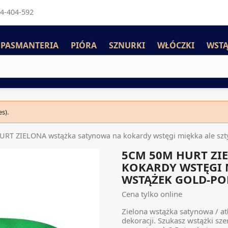
4-404-592
PASMANTERIA
PIÓRA
SZNURKI
WŁÓCZKI
WSTĄ
s).
RT ZIELONA wstążka satynowa na kokardy wstęgi miękka ale sz
5CM 50M HURT ZI
KOKARDY WSTĘGI 
WSTĄŻEK GOLD-PO
Cena tylko online
Zielona wstążka satynowa / at
dekoracji. Szukasz wstążki szer