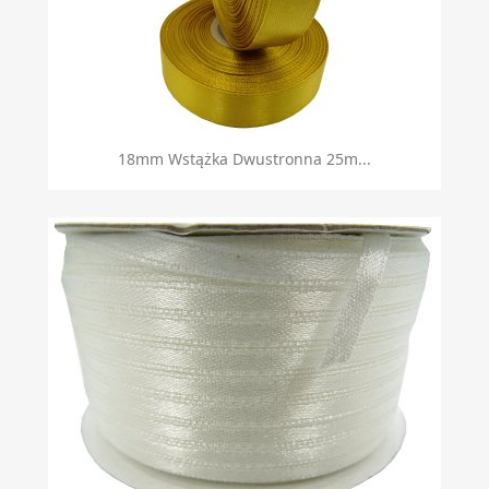
Szybki podgląd

18mm Wstążka Dwustronna 25m...