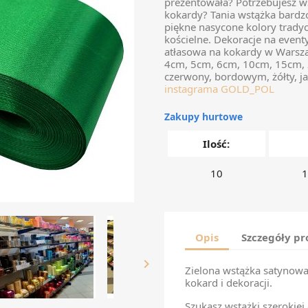
prezentowała? Potrzebujesz w
kokardy? Tania wstążka bardzo
piękne nasycone kolory trady
kościelne. Dekoracje na event
atłasowa na kokardy w Warsz
4cm, 5cm, 6cm, 10cm, 15cm, 20c
czerwony, bordowym, żółty, jas
instagrama GOLD_POL
Zakupy hurtowe
Ilość:
10
1
Opis
Szczegóły p

Zielona wstążka satynowa
kokard i dekoracji.
Szukasz wstążki szerokiej 