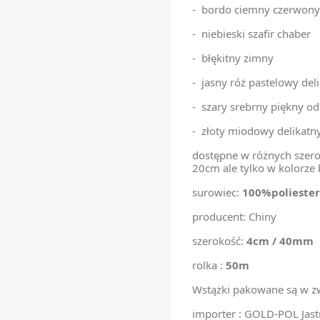
- bordo ciemny czerwony
- niebieski szafir chaber
- błękitny zimny
- jasny róż pastelowy deli
- szary srebrny piękny od
- złoty miodowy delikatny
dostępne w różnych szer
20cm ale tylko w kolorze
surowiec:
100%poliester
producent: Chiny
szerokość:
4cm / 40mm
rolka :
50m
Wstążki pakowane są w zw
importer : GOLD-POL Jast