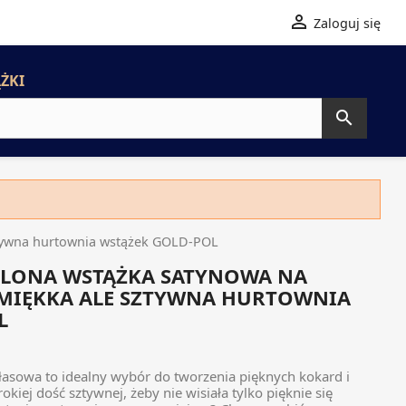

Zaloguj się
ŻKI

tywna hurtownia wstążek GOLD-POL
ELONA WSTĄŻKA SATYNOWA NA
MIĘKKA ALE SZTYWNA HURTOWNIA
L
łasowa to idealny wybór do tworzenia pięknych kokard i
okiej dość sztywnej, żeby nie wisiała tylko pięknie się