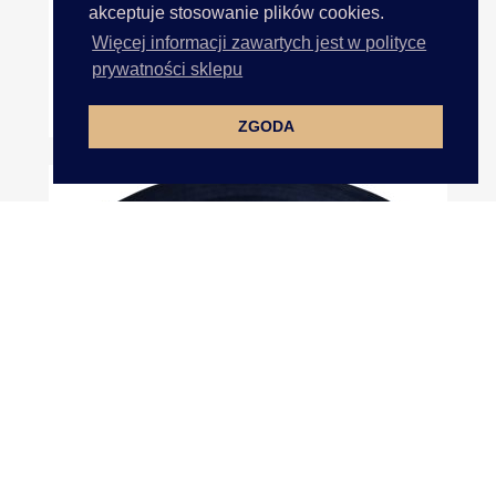
akceptuje stosowanie plików cookies.
Więcej informacji zawartych jest w polityce
prywatności sklepu
18mm Wstążka Atłasowa 108...
ZGODA
18mm Wstążka Atłasowa 184...