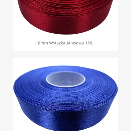
18mm Wstążka Atłasowa 168...