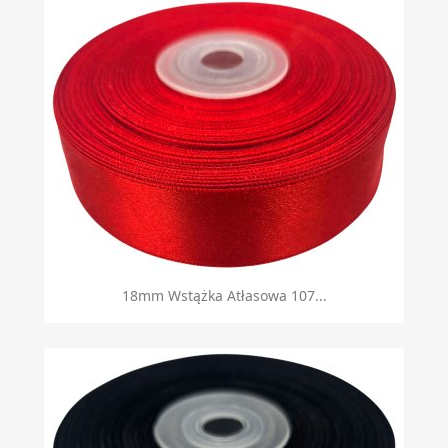
18mm Wstążka Atłasowa 107...