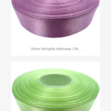
18mm Wstążka Atłasowa 126...