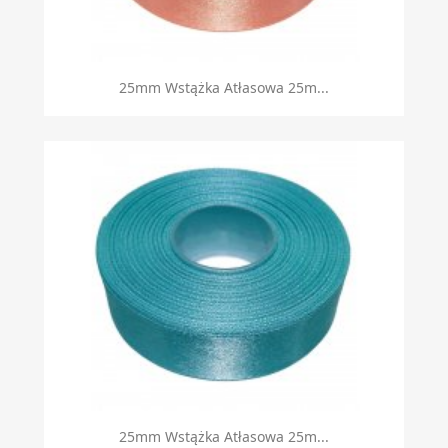
Szybki podgląd

25mm Wstążka Atłasowa 25m...
Szybki podgląd

25mm Wstążka Atłasowa 25m...