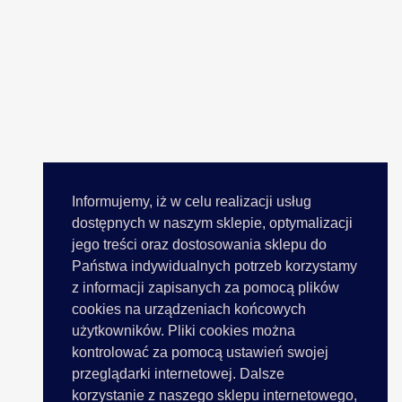
Informujemy, iż w celu realizacji usług
dostępnych w naszym sklepie, optymalizacji
jego treści oraz dostosowania sklepu do
Państwa indywidualnych potrzeb korzystamy
z informacji zapisanych za pomocą plików
cookies na urządzeniach końcowych
użytkowników. Pliki cookies można
kontrolować za pomocą ustawień swojej
przeglądarki internetowej. Dalsze
korzystanie z naszego sklepu internetowego,