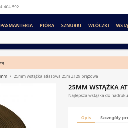
4-404-592
PASMANTERIA
PIÓRA
SZNURKI
WŁÓCZKI
WSTĄ
s).
5mm
25mm wstążka atłasowa 25m Z129 brązowa
25MM WSTĄŻKA AT
Najlepsza wstążka do nadruku
Opis
Szczegóły p