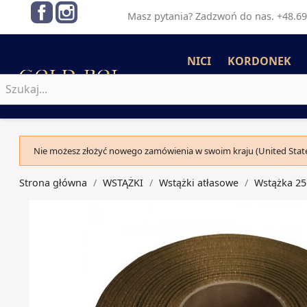
Facebook
Instagram
Masz pytania? Zadzwoń do nas. +48.69
NICI
KORDONEK
Nie możesz złożyć nowego zamówienia w swoim kraju (United State
Strona główna
WSTĄŻKI
Wstążki atłasowe
Wstążka 2