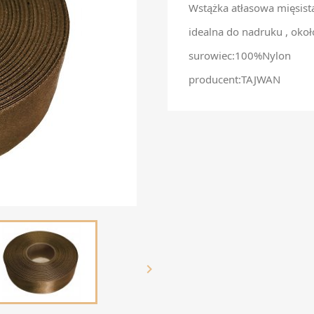
Wstążka atłasowa mięsist
idealna do nadruku , oko
surowiec:100%Nylon
producent:TAJWAN
