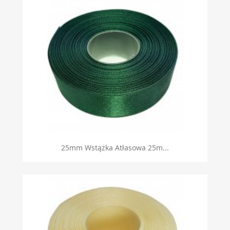
Szybki podgląd

25mm Wstążka Atłasowa 25m...