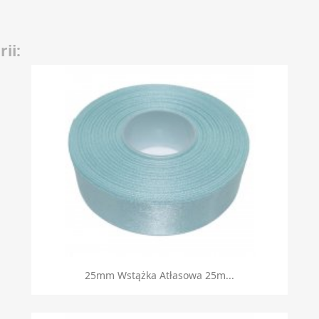
ii:
Szybki podgląd

25mm Wstążka Atłasowa 25m...