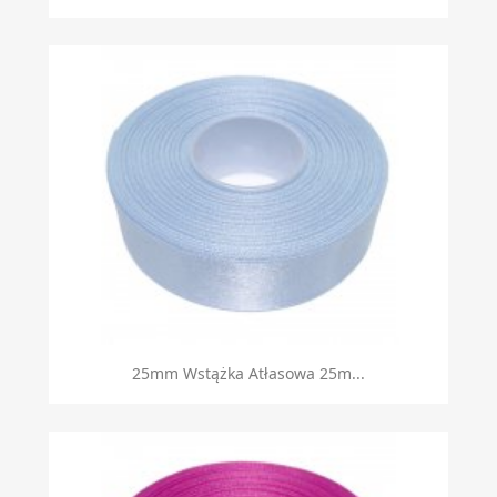
Szybki podgląd

25mm Wstążka Atłasowa 25m...