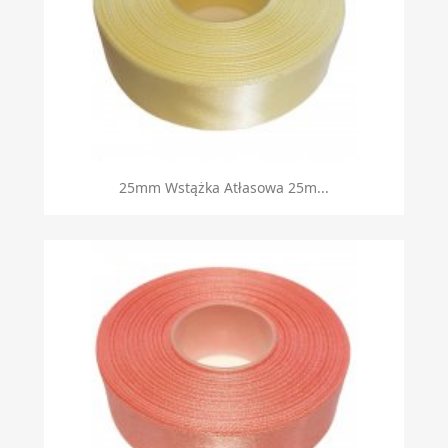
Szybki podgląd

25mm Wstążka Atłasowa 25m...