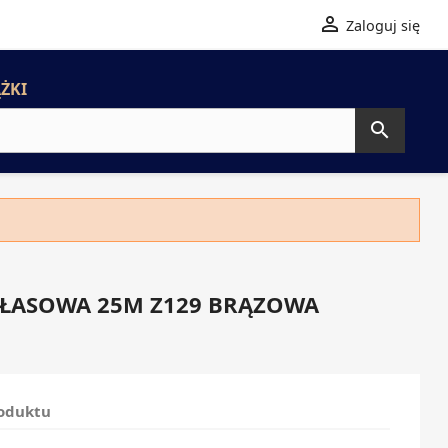

Zaloguj się
ŻKI

ŁASOWA 25M Z129 BRĄZOWA
roduktu