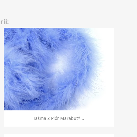
ii:
Szybki podgląd

Taśma Z Piór Marabut*...