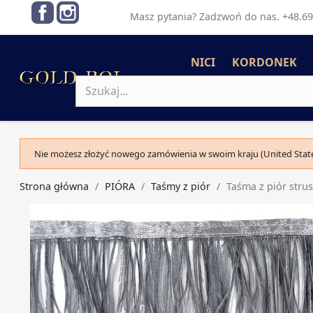
Facebook
Instagram
Masz pytania? Zadzwoń do nas. +48.69
NICI
KORDONEK
Nie możesz złożyć nowego zamówienia w swoim kraju (United State
Strona główna
PIÓRA
Taśmy z piór
Taśma z piór str