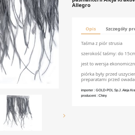
Allegro
Opis
Szczegóły p
Taśma z piór strusia
szerokość taśmy: do 15
jest to wersja ekonomiczna
piórka były przed uszyci
preparatami przed owad
importer : GOLD-POL Sp.J. Aleja K
producent : Chiny
