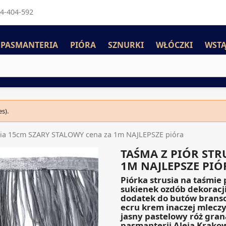
4-404-592
PASMANTERIA
PIÓRA
SZNURKI
WŁÓCZKI
WSTĄ
s).
usia 15cm SZARY STALOWY cena za 1m NAJLEPSZE pióra
TAŚMA Z PIÓR STR
1M NAJLEPSZE PIÓ
Piórka strusia na taśmie
sukienek ozdób dekoracj
dodatek do butów branso
ecru krem inaczej mleczy 
jasny pastelowy róż gra
pasmanterii Aleja Krako