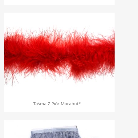
Szybki podgląd

Taśma Z Piór Marabut*...