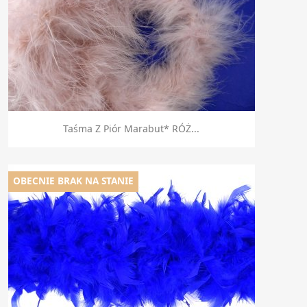
Szybki podgląd

Taśma Z Piór Marabut* RÓŻ...
OBECNIE BRAK NA STANIE