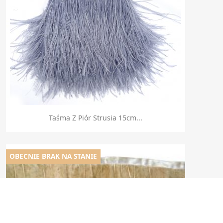
Szybki podgląd

Taśma Z Piór Strusia 15cm...
OBECNIE BRAK NA STANIE