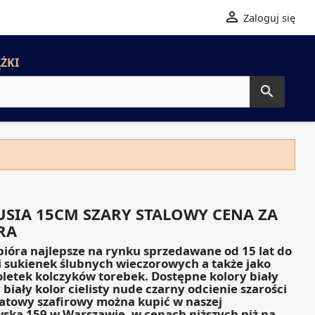

Zaloguj się
ŻKI

USIA 15CM SZARY STALOWY CENA ZA
RA
 pióra najlepsze na rynku sprzedawane od 15 lat do
i sukienek ślubnych wieczorowych a także jako
letek kolczyków torebek. Dostępne kolory biały
biały kolor cielisty nude czarny odcienie szarości
natowy szafirowy można kupić w naszej
wska 159 w Warszawie, w cenach niższych niż na