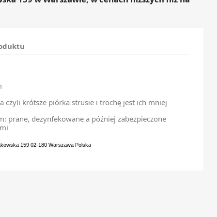
roduktu
cm
 czyli krótsze piórka strusie i trochę jest ich mniej
em: prane, dezynfekowane a później zabezpieczone
ami
rakowska 159 02-180 Warszawa Polska