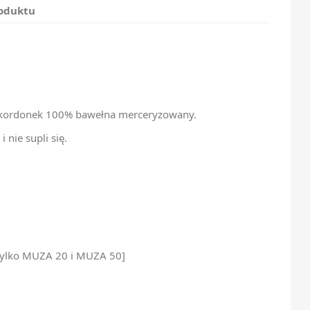
roduktu
ci kordonek 100% bawełna merceryzowany.
i nie supli się.
 tylko MUZA 20 i MUZA 50]