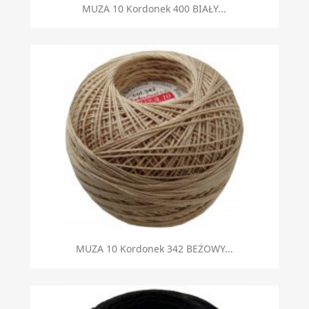
Szybki podgląd

MUZA 10 Kordonek 400 BIAŁY...
Szybki podgląd

MUZA 10 Kordonek 342 BEŻOWY...