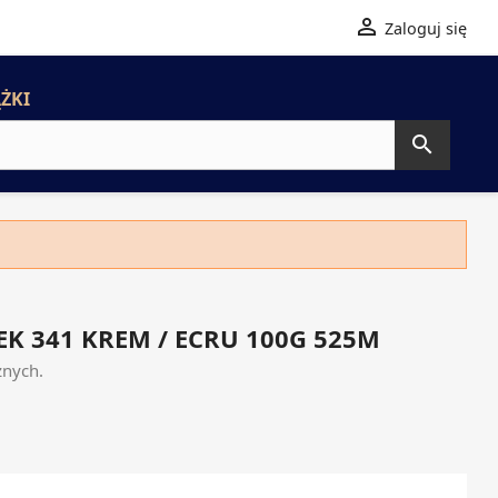

Zaloguj się
ŻKI

K 341 KREM / ECRU 100G 525M
znych.