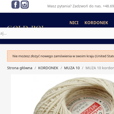
Facebook
Instagram
Masz pytania? Zadzwoń do nas. +48.69
NICI
KORDONEK
Nie możesz złożyć nowego zamówienia w swoim kraju (United State
Strona główna
KORDONEK
MUZA 10
MUZA 10 kordon