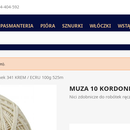
4-404-592
PASMANTERIA
PIÓRA
SZNURKI
WŁÓCZKI
WSTĄ
s).
ek 341 KREM / ECRU 100g 525m
MUZA 10 KORDONE
Nici zdobnicze do robótek ręc