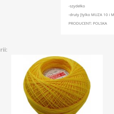
-szydełko
-druty [tylko MUZA 10 i 
PRODUCENT: POLSKA
ii: