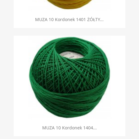
Szybki podgląd

MUZA 10 Kordonek 1401 ŻÓŁTY...
Szybki podgląd

MUZA 10 Kordonek 1404...