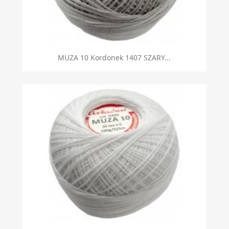
Szybki podgląd

MUZA 10 Kordonek 1407 SZARY...