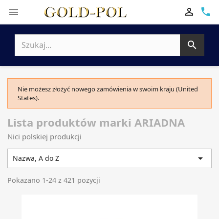

phone


Nie możesz złożyć nowego zamówienia w swoim kraju (United
States).
Lista produktów marki ARIADNA
Nici polskiej produkcji

Nazwa, A do Z
Pokazano 1-24 z 421 pozycji