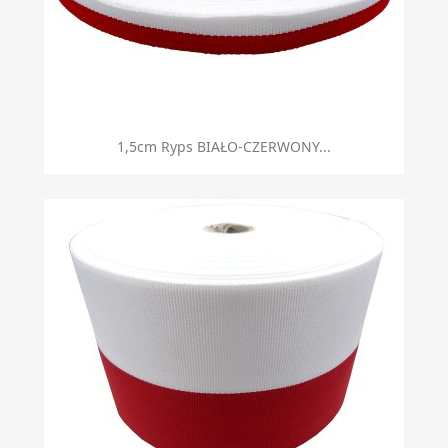
1,5cm Ryps BIAŁO-CZERWONY...