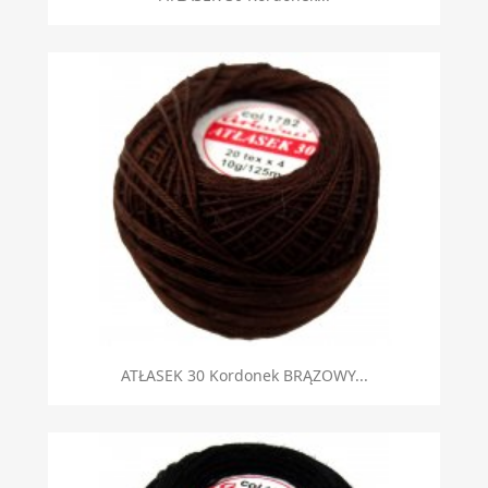
ATŁASEK 30 Kordonek BRĄZOWY...