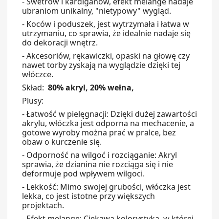
- Swetrów i kardiganów, e
fekt melange nadaje
ubraniom unikalny, "nietypowy" wygląd.
- Koców i poduszek,
jest wytrzymała i łatwa w
utrzymaniu, co sprawia, że idealnie nadaje się
do dekoracji wnętrz.
- Akcesoriów, r
ękawiczki, opaski na głowę czy
nawet torby zyskają na wyglądzie dzięki tej
włóczce.
Skład:
80% akryl,
20% wełna,
Plusy:
- Łatwość w pielęgnacji:
Dzięki dużej zawartości
akrylu, włóczka jest odporna na mechacenie, a
gotowe wyroby można prać w pralce, bez
obaw o kurczenie się.
- Odporność na wilgoć i rozciąganie:
Akryl
sprawia, że dzianina nie rozciąga się i nie
deformuje pod wpływem wilgoci.
- Lekkość:
Mimo swojej grubości, włóczka jest
lekka, co jest istotne przy większych
projektach.
- Efekt melange:
Ciekawa kolorystyka, w której