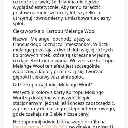
co może sprawić, że dzianina nie będzie
wyglądać estetycznie. Aby temu zaradzić,
postaw na mniejsze druty lub szydełko, i
utrzymuj równomierny, umiarkowanie ciasny
splot.
Ciekawostka o Kartopu Melange Wool
Nazwa
"Melange"
pochodzi z języka
francuskiego i oznacza "mieszankę". Włóczki
melange powstają z dwóch lub więcej różnych
kolorowych nitek, które są skręcane w jedną,
co daje efekt cieniowania. We włóczce Kartopu
Melange Wool ten efekt jest szczególnie
widoczny, a kolory przenikają się, tworząc
głęboki i ciekawy wizualnie splot.
Gdzie kupić najtaniej Melange Wool?
Wszystkie kolory z karty
Kartopu Melange
Wool
są dostępne w naszym
sklepie
stacjonarnym
, jednak jeśli chcesz zaoszczędzić,
zapraszamy do naszego
sklepu internetowego
,
gdzie czekają na Ciebie niższe ceny!
Nie zapomnij odwiedzić naszego profilu na
Instagramie
@GOLD_POL
po dawkę inspiracji i