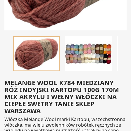

MELANGE WOOL K784 MIEDZIANY
RÓŻ INDYJSKI KARTOPU 100G 170M
MIX AKRYLU I WEŁNY WŁÓCZKI NA
CIEPŁE SWETRY TANIE SKLEP
WARSZAWA
Włóczka Melange Wool marki Kartopu, wszechstronna
włóczka, ma wielu zwolenników robótek ręcznych ze
względu na wyjątkową puszystość i atrakcyjną cenę.