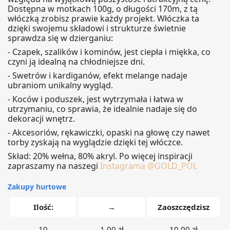
Dostępna w motkach 100g, o długości 170m, z tą
włóczką zrobisz prawie każdy projekt.
Włóczka ta
dzięki swojemu składowi i strukturze świetnie
sprawdza się w dzierganiu:
- Czapek, szalików i kominów, j
est ciepła i miękka, co
czyni ją idealną na chłodniejsze dni.
- Swetrów i kardiganów, e
fekt melange nadaje
ubraniom unikalny wygląd.
- Koców i poduszek,
jest wytrzymała i łatwa w
utrzymaniu, co sprawia, że idealnie nadaje się do
dekoracji wnętrz.
- Akcesoriów, r
ękawiczki, opaski na głowę czy nawet
torby zyskają na wyglądzie dzięki tej włóczce.
Skład:
20% wełna, 80% akryl. Po więcej inspiracji
zapraszamy na naszegi
Instagrama @GOLD_POL
Zakupy hurtowe
Ilość:
→
Zaoszczędzisz
10
1,00 zł
10,00 zł