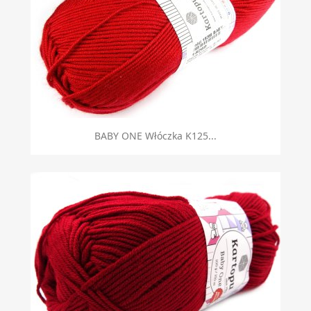
BABY ONE Włóczka K125...