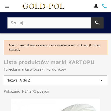

phone


Nie możesz złożyć nowego zamówienia w swoim kraju (United
States).
Lista produktów marki KARTOPU
Turecka marka włóczek i kordonków

Nazwa, A do Z
Pokazano 1-24 z 75 pozycji