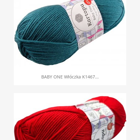
BABY ONE Włóczka K1467...