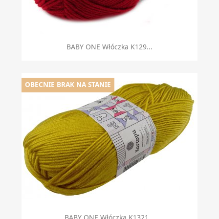
BABY ONE Włóczka K129...
OBECNIE BRAK NA STANIE
BABY ONE Włóczka K1321...