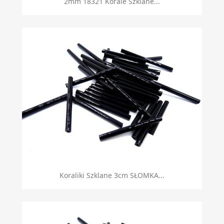
2mm 18321 Korale Szklane...
Koraliki Szklane 3cm SŁOMKA...