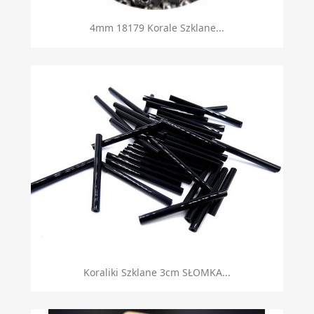
4mm 18179 Korale Szklane...
Koraliki Szklane 3cm SŁOMKA...