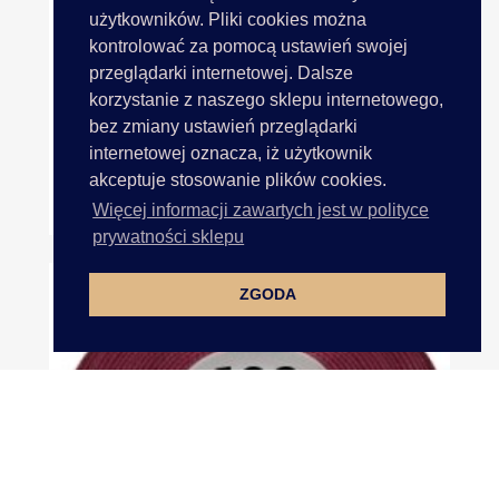
użytkowników. Pliki cookies można
kontrolować za pomocą ustawień swojej
przeglądarki internetowej. Dalsze
korzystanie z naszego sklepu internetowego,
bez zmiany ustawień przeglądarki
internetowej oznacza, iż użytkownik
akceptuje stosowanie plików cookies.
KORAL 10 ZŁOTY 371 790m...
Więcej informacji zawartych jest w polityce
prywatności sklepu
ZGODA