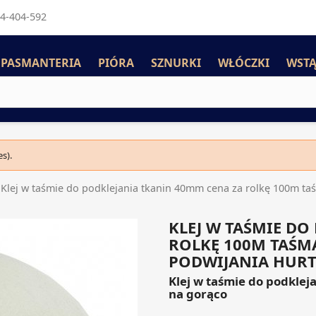
4-404-592
PASMANTERIA
PIÓRA
SZNURKI
WŁÓCZKI
WSTĄ
s).
Klej w taśmie do podklejania tkanin 40mm cena za rolkę 100m ta
KLEJ W TAŚMIE DO
ROLKĘ 100M TAŚM
PODWIJANIA HUR
Klej w taśmie do podklej
na gorąco