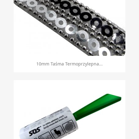
Szybki podgląd

10mm Taśma Termoprzylepna...