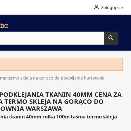

Zaloguj się
ŻKI

śma termo skleja na gorąco do podwijania hurtownia
 PODKLEJANIA TKANIN 40MM CENA ZA
A TERMO SKLEJA NA GORĄCO DO
TOWNIA WARSZAWA
ania tkanin 40mm rolka 100m taśma termo skleja