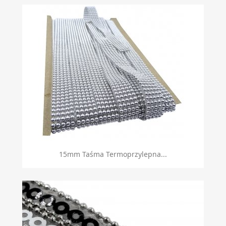
Szybki podgląd

15mm Taśma Termoprzylepna...