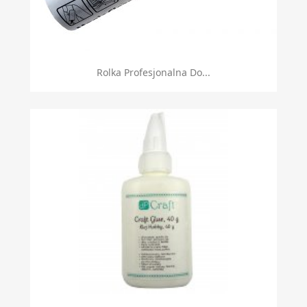
Szybki podgląd

Rolka Profesjonalna Do...