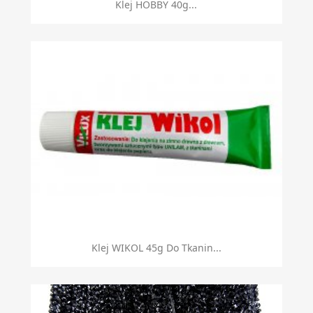
Szybki podgląd

Klej HOBBY 40g...
Szybki podgląd

Klej WIKOL 45g Do Tkanin...