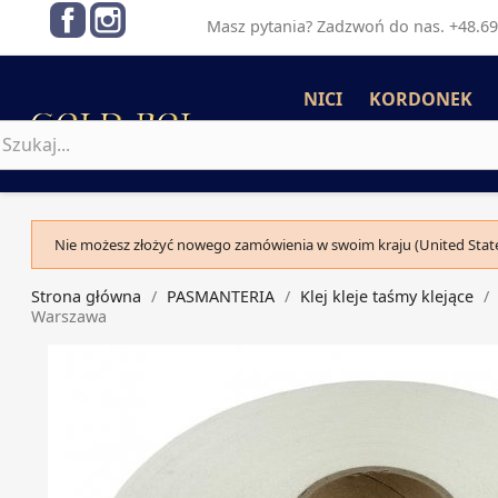
Facebook
Instagram
Masz pytania? Zadzwoń do nas. +48.69
NICI
KORDONEK
Nie możesz złożyć nowego zamówienia w swoim kraju (United State
Strona główna
PASMANTERIA
Klej kleje taśmy klejące
Warszawa