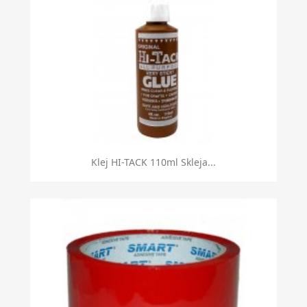
Szybki podgląd

Klej HI-TACK 110ml Skleja...