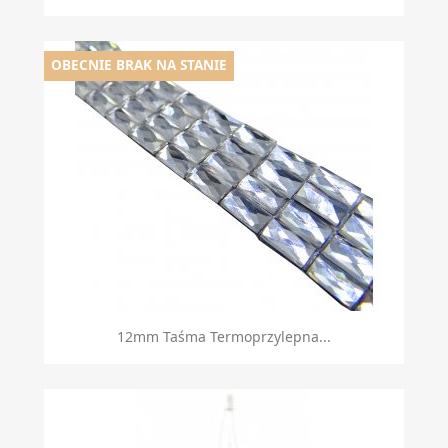
OBECNIE BRAK NA STANIE
Szybki podgląd

12mm Taśma Termoprzylepna...