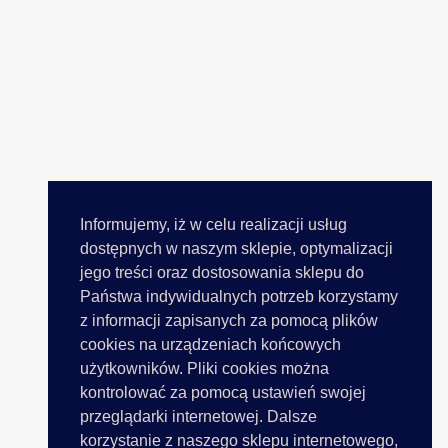
Informujemy, iż w celu realizacji usług
dostępnych w naszym sklepie, optymalizacji
jego treści oraz dostosowania sklepu do
Państwa indywidualnych potrzeb korzystamy
z informacji zapisanych za pomocą plików
cookies na urządzeniach końcowych
użytkowników. Pliki cookies można
kontrolować za pomocą ustawień swojej
przeglądarki internetowej. Dalsze
korzystanie z naszego sklepu internetowego,