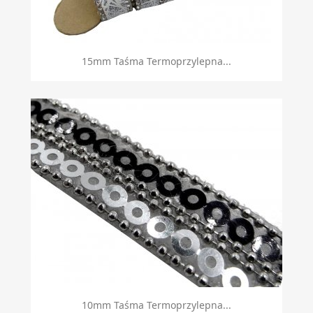
Szybki podgląd

15mm Taśma Termoprzylepna...
Szybki podgląd

10mm Taśma Termoprzylepna...