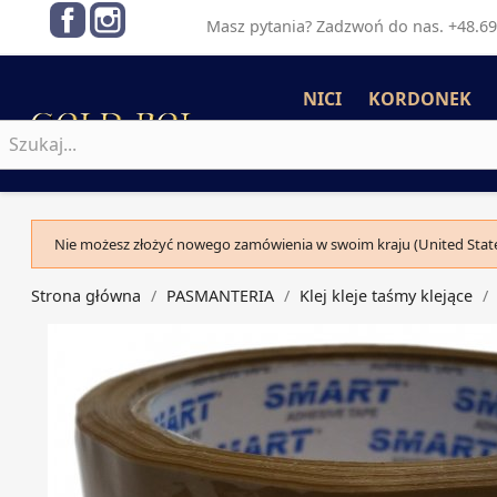
Facebook
Instagram
Masz pytania? Zadzwoń do nas. +48.69
NICI
KORDONEK
Nie możesz złożyć nowego zamówienia w swoim kraju (United State
Strona główna
PASMANTERIA
Klej kleje taśmy klejące