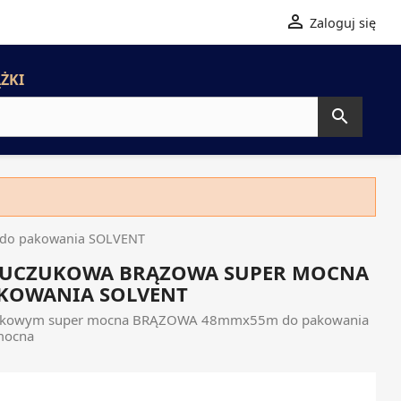

Zaloguj się
ŻKI

do pakowania SOLVENT
KAUCZUKOWA BRĄZOWA SUPER MOCNA
KOWANIA SOLVENT
uczukowym super mocna BRĄZOWA 48mmx55m do pakowania
mocna