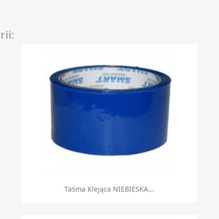
ii:
Szybki podgląd

Taśma Klejąca NIEBIESKA...