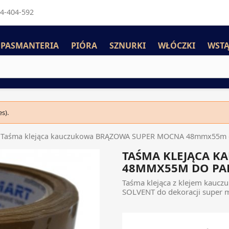
4-404-592
PASMANTERIA
PIÓRA
SZNURKI
WŁÓCZKI
WSTĄ
s).
Taśma klejąca kauczukowa BRĄZOWA SUPER MOCNA 48mmx55m 
TAŚMA KLEJĄCA 
48MMX55M DO PA
Taśma klejąca z klejem ka
SOLVENT do dekoracji super 