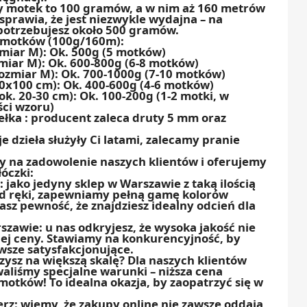
y motek to 100 gramów, a w nim aż 160 metrów
sprawia, że jest niezwykle wydajna – na
potrzebujesz około 500 gramów.
e motków (100g/160m):
miar M): Ok. 500g (5 motków)
miar M): Ok. 600-800g (6-8 motków)
ozmiar M): Ok. 700-1000g (7-10 motków)
80x100 cm): Ok. 400-600g (4-6 motków)
k. 20-30 cm): Ok. 100-200g (1-2 motki, w
ści wzoru)
ełka : producent zaleca druty 5 mm oraz
e dzieła służyły Ci latami, zalecamy pranie
 na zadowolenie naszych klientów i oferujemy
łóczki:
: jako jedyny sklep w Warszawie z taką ilością
d ręki, zapewniamy pełną gamę kolorów
asz pewność, że znajdziesz idealny odcień dla
zawie: u nas odkryjesz, że wysoka jakość nie
ej ceny. Stawiamy na konkurencyjność, by
wsze satysfakcjonujące.
zysz na większą skalę? Dla naszych klientów
liśmy specjalne warunki – niższa cena
motków! To idealna okazja, by zaopatrzyć się w
erz: wiemy, że zakupy online nie zawsze oddają