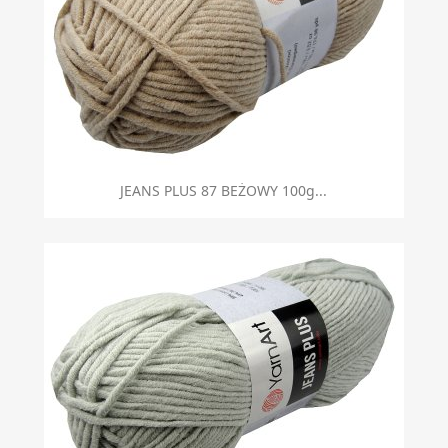
Szybki podgląd

JEANS PLUS 87 BEŻOWY 100g...