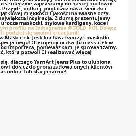
go serdecznie zapraszamy do naszej hurtowni
Przyjdź, dotknij, pogłaszcz nasze włóczki i
yjątkowej miękkości i jakości na własne oczy.
 największą inspiracją. Z dumą prezentujemy
– urocze maskotki, stylowe kardigany, koce i
zym profilu na Instagramie @GOLD_POL Dołącz
 i podziel się swoimi kreacjami!
w Maskotek: Jeśli kochasz tworzyć maskotki,
specjalnego! Oferujemy oczka do maskotek w
 od importera, ponieważ sami je sprowadzamy.
ć, która pozwoli Ci realizować więcej
 się, dlaczego YarnArt Jeans Plus to ulubiona
ców i dołącz do grona zadowolonych klientów
s online lub stacjonarnie!