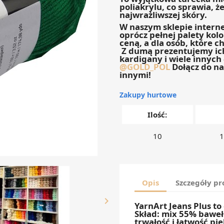
poliakrylu, co sprawia, ż
najwrażliwszej skóry.
W naszym sklepie intern
oprócz pełnej palety kol
ceną, a dla osób, które c
Z dumą prezentujemy ich 
kardigany i wiele innych 
@GOLD_POL
Dołącz do nas
innymi!
Zakupy hurtowe
Ilość:
10
1
Opis
Szczegóły p

YarnArt Jeans Plus to
Skład: mix 55% baweł
trwałość i łatwość pie