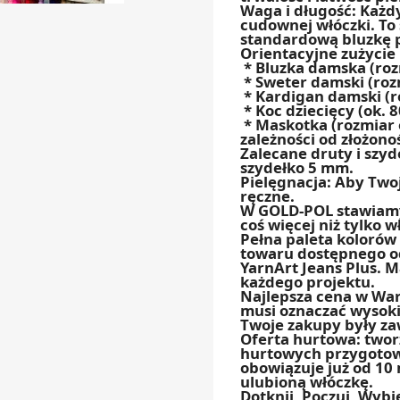
Waga i długość: Każd
cudownej włóczki. To 
standardową bluzkę 
Orientacyjne zużyci
* Bluzka damska (roz
* Sweter damski (roz
* Kardigan damski (r
* Koc dziecięcy (ok. 
* Maskotka (rozmiar o
zależności od złożono
Zalecane druty i szyd
szydełko 5 mm.
Pielęgnacja: Aby Twoj
ręczne.
W GOLD-POL stawiamy
coś więcej niż tylko w
Pełna paleta kolorów 
towaru dostępnego o
YarnArt Jeans Plus. M
każdego projektu.
Najlepsza cena w Wars
musi oznaczać wysoki
Twoje zakupy były za
Oferta hurtowa: twor
hurtowych przygotowa
obowiązuje już od 10 
ulubioną włóczkę.
Dotknij, Poczuj, Wybi