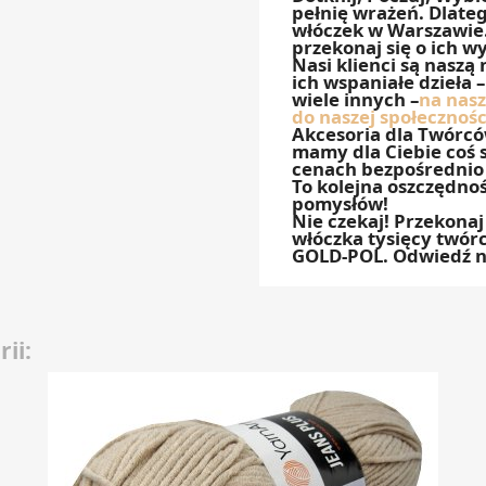
pełnię wrażeń. Dlate
włóczek w Warszawie. 
przekonaj się o ich w
Nasi klienci są naszą
ich wspaniałe dzieła 
wiele innych –
na nas
do naszej społeczności
Akcesoria dla Twórcó
mamy dla Ciebie coś 
cenach bezpośrednio
To kolejna oszczędnoś
pomysłów!
Nie czekaj! Przekonaj
włóczka tysięcy twór
GOLD-POL. Odwiedź na
ii: