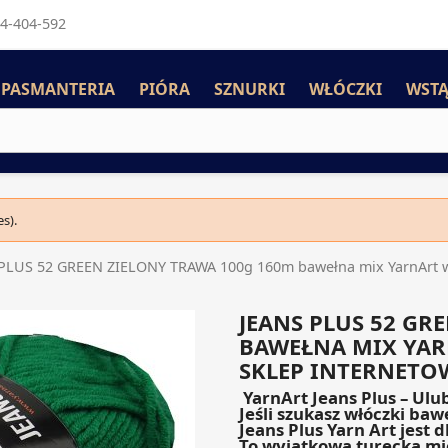
4-404-592
PASMANTERIA
PIÓRA
SZNURKI
WŁÓCZKI
WSTĄ
s).
PLUS 52 GREEN ZIELONY TRAWA 100g 160m bawełna mix YarnArt włó
JEANS PLUS 52 GR
BAWEŁNA MIX YAR
SKLEP INTERNETO
YarnArt Jeans Plus – Ulu
Jeśli szukasz włóczki ba
Jeans Plus Yarn Art jest 
To wyjątkowa turecka mi