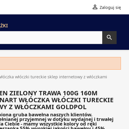

Zaloguj się
ŻKI

czka włóczki tureckie sklep internetowy z włóczkami
EEN ZIELONY TRAWA 100G 160M
NART WŁÓCZKA WŁÓCZKI TURECKIE
WY Z WŁÓCZKAMI GOLDPOL
biona gruba bawełna naszych klientów.
wełnianej przyjemnej w dotyku wydajnej i trwałej
dla Ciebie - mamy wszystkie kolory od ręki
eszanka 55% wysokiej jakości bawełny i 45%