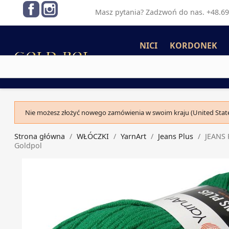
Facebook
Instagram
Masz pytania? Zadzwoń do nas. +48.69
NICI
KORDONEK
Nie możesz złożyć nowego zamówienia w swoim kraju (United State
Strona główna
WŁÓCZKI
YarnArt
Jeans Plus
JEANS 
Goldpol