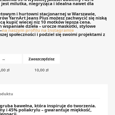
e jest milutka, niegryząca i idealna nawet dla
etowym i hurtowni stacjonarnej w Warszawie,
orów YarnArt Jeans Plus możesz zachwycić się niską
hcą kupić wiecej niz 10 motków lepsza cena.
wspaniałe dzieła – urocze maskotki, stylowe
–
na naszym profilu na Instagramie
zej społeczności i podziel się swoimi projektami z
→
Zaoszczędzisz
,00 zł
10,00 zł
roduktu
 gruba bawełna, która inspiruje do tworzenia.
ny i 45% poliakrylu – gwarantuje miękkość,
lęgnacji.