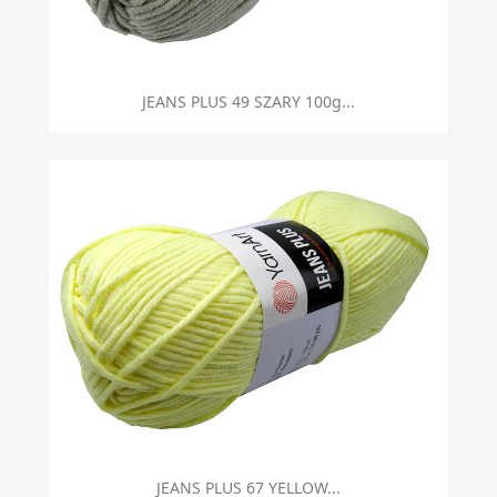
Szybki podgląd

JEANS PLUS 49 SZARY 100g...
Szybki podgląd

JEANS PLUS 67 YELLOW...