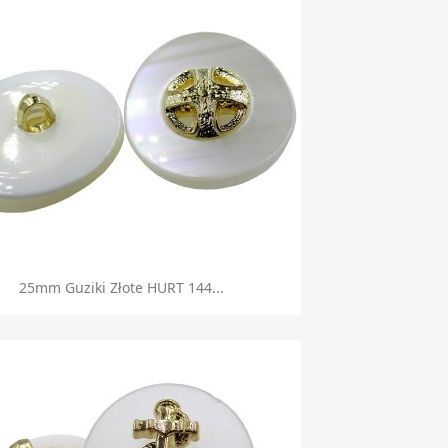
Szybki podgląd

25mm Guziki Złote HURT 144...