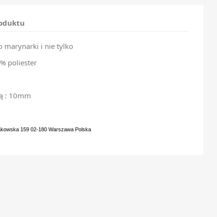
roduktu
 marynarki i nie tylko
% poliester
ką : 10mm
rakowska 159 02-180 Warszawa Polska