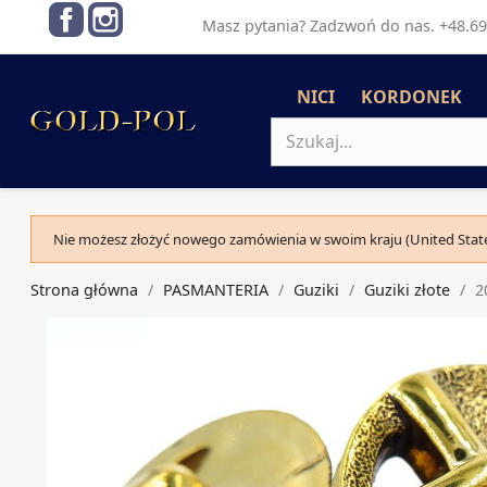
Facebook
Instagram
Masz pytania? Zadzwoń do nas. +48.69
NICI
KORDONEK
Nie możesz złożyć nowego zamówienia w swoim kraju (United State
Strona główna
PASMANTERIA
Guziki
Guziki złote
2