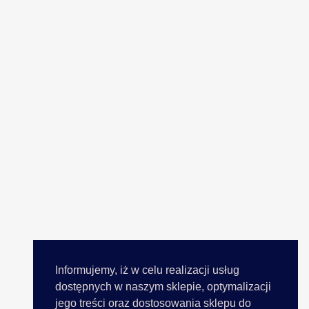
Informujemy, iż w celu realizacji usług
dostępnych w naszym sklepie, optymalizacji
jego treści oraz dostosowania sklepu do