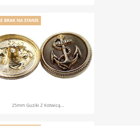
E BRAK NA STANIE
Szybki podgląd

25mm Guziki Z Kotwicą...
E BRAK NA STANIE