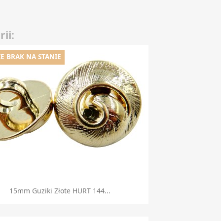
ii:
E BRAK NA STANIE
Szybki podgląd

15mm Guziki Złote HURT 144...