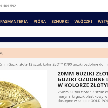
4-404-592
PASMANTERIA
PIÓRA
SZNURKI
WŁÓCZKI
WSTĄ
s).
0mm Guziki złote 12 sztuk kolor ZŁOTY K790 guziki ozdobne do ma
20MM GUZIKI ZŁOT
GUZIKI OZDOBNE 
W KOLORZE ZŁOT
25mm Guziki złote 12 sztuk k
marynarki guzik plastikowy w
dostępne w sklepie GOLD-POL 