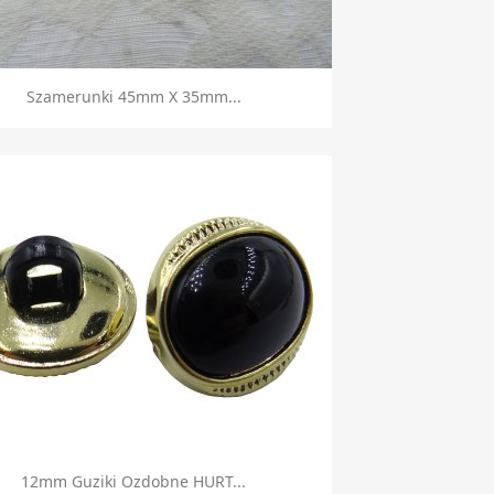
Szybki podgląd

Szamerunki 45mm X 35mm...
Szybki podgląd

12mm Guziki Ozdobne HURT...