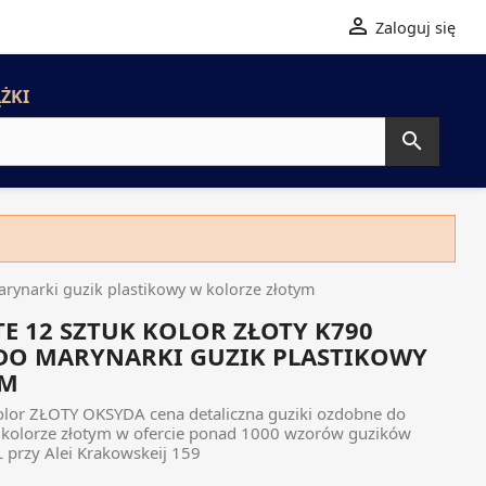

Zaloguj się
ŻKI

rynarki guzik plastikowy w kolorze złotym
E 12 SZTUK KOLOR ZŁOTY K790
DO MARYNARKI GUZIK PLASTIKOWY
YM
olor ZŁOTY OKSYDA cena detaliczna guziki ozdobne do
 kolorze złotym w ofercie ponad 1000 wzorów guzików
przy Alei Krakowskeij 159