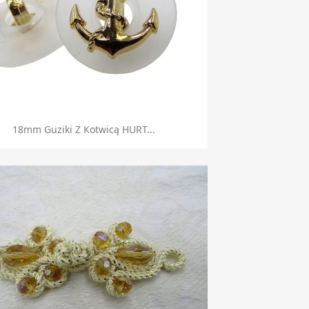
Szybki podgląd

18mm Guziki Z Kotwicą HURT...