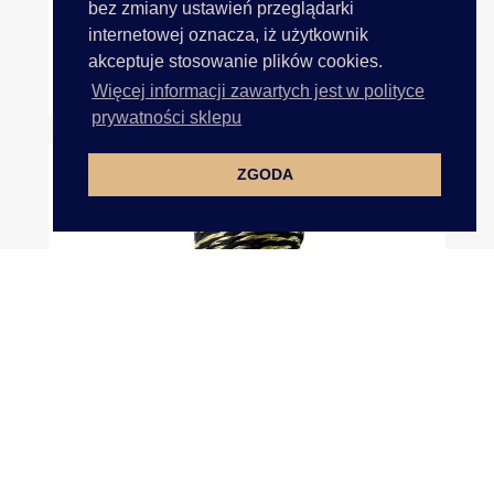
bez zmiany ustawień przeglądarki
internetowej oznacza, iż użytkownik
akceptuje stosowanie plików cookies.
Cekiny Kółka 8mm METALIK 6...
Więcej informacji zawartych jest w polityce
prywatności sklepu
ZGODA
Sznurek 1,5mm Bawełniany...