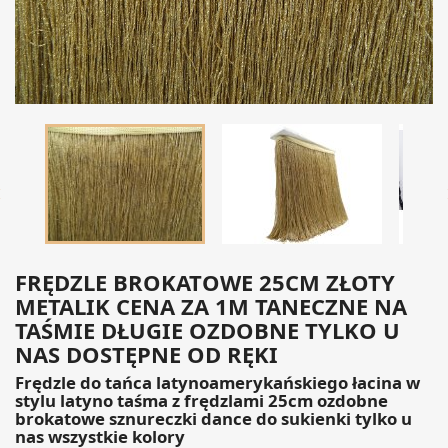

FRĘDZLE BROKATOWE 25CM ZŁOTY
METALIK CENA ZA 1M TANECZNE NA
TAŚMIE DŁUGIE OZDOBNE TYLKO U
NAS DOSTĘPNE OD RĘKI
Frędzle do tańca latynoamerykańskiego łacina w
stylu latyno taśma z frędzlami 25cm ozdobne
brokatowe sznureczki dance do sukienki tylko u
nas wszystkie kolory