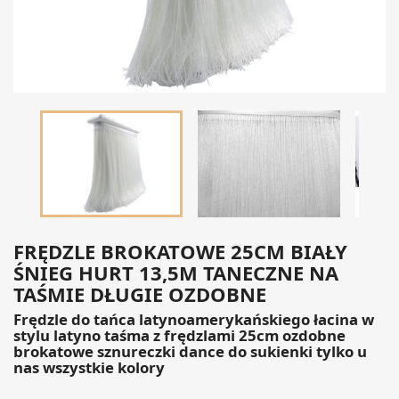

FRĘDZLE BROKATOWE 25CM BIAŁY
ŚNIEG HURT 13,5M TANECZNE NA
TAŚMIE DŁUGIE OZDOBNE
Frędzle do tańca latynoamerykańskiego łacina w
stylu latyno taśma z frędzlami 25cm ozdobne
brokatowe sznureczki dance do sukienki tylko u
nas wszystkie kolory