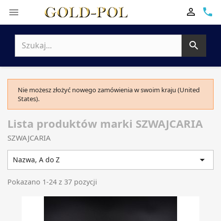

phone


Nie możesz złożyć nowego zamówienia w swoim kraju (United
States).
Lista produktów marki SZWAJCARIA
SZWAJCARIA

Nazwa, A do Z
Pokazano 1-24 z 37 pozycji