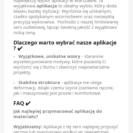
Największy wybór aplikacji w Warszawie. Ta
wyjątkowa
aplikacja
to idealny wybór, który doda
blasku każdej stylizacji. Wyróżnia się unikalnym,
rzadko spotykanym wzornictwem oraz niezwykłą
precyzją wykonania. Pochodzi z naszej limitowanej
serii outletowej, łącząc świetną jakość z wyjątkowo
niską ceną.
Dlaczego warto wybrać nasze aplikacje
? ✔️
- Wyjątkowe, unikalne wzory
- starannie
wyselekcjonowane motywy, które pozwolą Ci
wyróżnić się z tłumu i stworzyć niepowtarzalne
projekty.
- Stabilna struktura
- aplikacja nie ulega
deformacji, dzięki czemu szycie (zarówno ręczne,
jak i maszynowe) jest proste i komfortowe.
FAQ ✔️
Jak najlepiej przymocować aplikację do
materiału?
Wyjaśniamy:
Aplikacje z tej serii najlepiej przyszyć
ręcznie lub maszynowo wzdłuż jej zewnętrznej