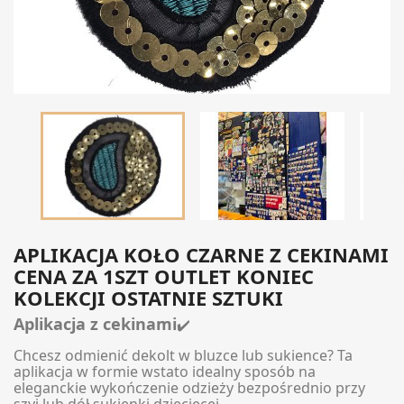

APLIKACJA KOŁO CZARNE Z CEKINAMI
CENA ZA 1SZT OUTLET KONIEC
KOLEKCJI OSTATNIE SZTUKI
Aplikacja z cekinami
✔️
Chcesz odmienić dekolt w bluzce lub sukience? Ta
aplikacja w formie wstato idealny sposób na
eleganckie wykończenie odzieży bezpośrednio przy
szyi lub dół sukienki dziecięcej.