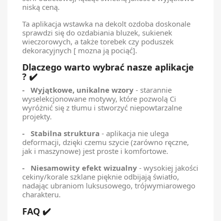
niską ceną.
Ta aplikacja wstawka na dekolt ozdoba doskonale
sprawdzi się do ozdabiania bluzek, sukienek
wieczorowych, a także torebek czy poduszek
dekoracyjnych [ mozna ją pociąć].
Dlaczego warto wybrać nasze aplikacje
? ✔️
- Wyjątkowe, unikalne wzory
- starannie
wyselekcjonowane motywy, które pozwolą Ci
wyróżnić się z tłumu i stworzyć niepowtarzalne
projekty.
- Stabilna struktura
- aplikacja nie ulega
deformacji, dzięki czemu szycie (zarówno ręczne,
jak i maszynowe) jest proste i komfortowe.
- Niesamowity efekt wizualny
- wysokiej jakości
cekiny/korale szklane pięknie odbijają światło,
nadając ubraniom luksusowego, trójwymiarowego
charakteru.
FAQ ✔️