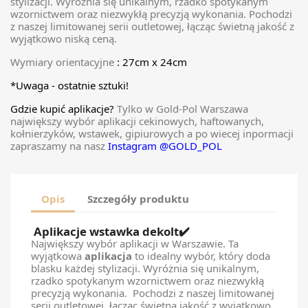
stylizacji. Wyróżnia się unikalnym, rzadko spotykanym
wzornictwem oraz niezwykłą precyzją wykonania. Pochodzi
z naszej limitowanej serii outletowej, łącząc świetną jakość z
wyjątkowo niską ceną.
Wymiary orientacyjne
: 27cm x 24cm
*Uwaga - ostatnie sztuki!
Gdzie kupić aplikacje?
Tylko w Gold-Pol Warszawa
największy wybór aplikacji cekinowych, haftowanych,
kołnierzyków, wstawek, gipiurowych a po wiecej inpormacji
zapraszamy na nasz
Instagram @GOLD_POL
Opis
Szczegóły produktu
Aplikacje wstawka dekolt
✔️
Największy wybór aplikacji w Warszawie. Ta
wyjątkowa
aplikacja
to idealny wybór, który doda
blasku każdej stylizacji. Wyróżnia się unikalnym,
rzadko spotykanym wzornictwem oraz niezwykłą
precyzją wykonania. Pochodzi z naszej limitowanej
serii outletowej, łącząc świetną jakość z wyjątkowo