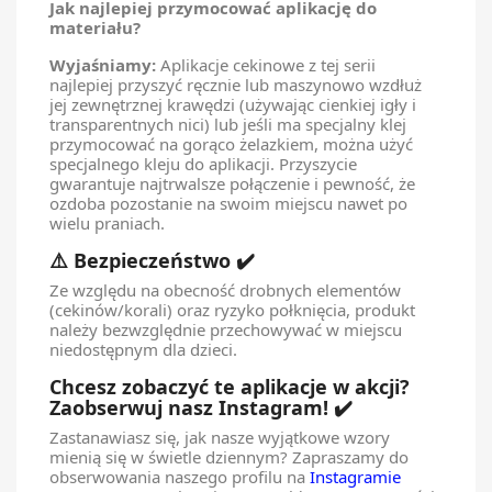
Jak najlepiej przymocować aplikację do
materiału?
Wyjaśniamy:
Aplikacje cekinowe z tej serii
najlepiej przyszyć ręcznie lub maszynowo wzdłuż
jej zewnętrznej krawędzi (używając cienkiej igły i
transparentnych nici) lub jeśli ma specjalny klej
przymocować na gorąco żelazkiem, można użyć
specjalnego kleju do aplikacji. Przyszycie
gwarantuje najtrwalsze połączenie i pewność, że
ozdoba pozostanie na swoim miejscu nawet po
wielu praniach.
⚠️ Bezpieczeństwo ✔️
Ze względu na obecność drobnych elementów
(cekinów/korali) oraz ryzyko połknięcia, produkt
należy bezwzględnie przechowywać w miejscu
niedostępnym dla dzieci.
Chcesz zobaczyć te aplikacje w akcji?
Zaobserwuj nasz Instagram! ✔️
Zastanawiasz się, jak nasze wyjątkowe wzory
mienią się w świetle dziennym? Zapraszamy do
obserwowania naszego profilu na
Instagramie