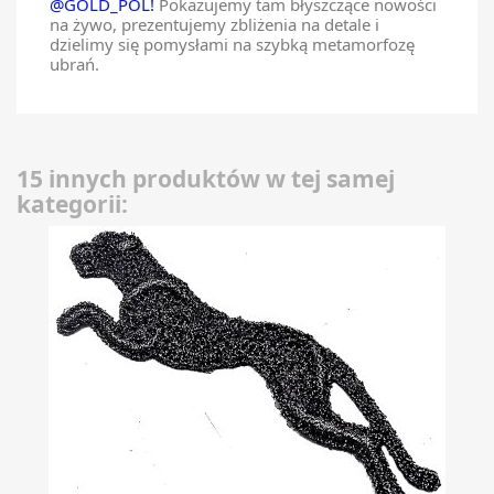
@GOLD_POL!
Pokazujemy tam błyszczące nowości
na żywo, prezentujemy zbliżenia na detale i
dzielimy się pomysłami na szybką metamorfozę
ubrań.
15 innych produktów w tej samej
kategorii: