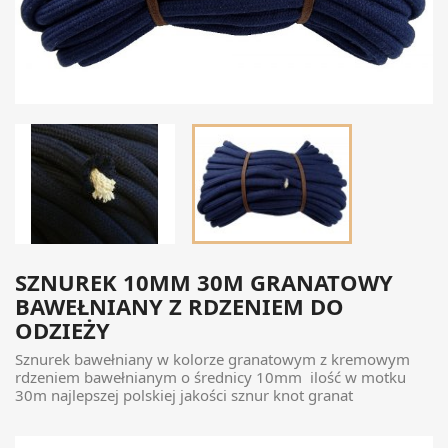
SZNUREK 10MM 30M GRANATOWY
BAWEŁNIANY Z RDZENIEM DO
ODZIEŻY
Sznurek bawełniany w kolorze granatowym z kremowym
rdzeniem bawełnianym o średnicy 10mm ilość w motku
30m najlepszej polskiej jakości sznur knot granat