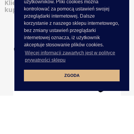
Klienci którzy zakupili ten produkt
użytkowników. Pliki cookies można
kupili również:
kontrolować za pomocą ustawień swojej
przeglądarki internetowej. Dalsze
korzystanie z naszego sklepu internetowego,
bez zmiany ustawień przeglądarki
internetowej oznacza, iż użytkownik
akceptuje stosowanie plików cookies.
Więcej informacji zawartych jest w polityce
prywatności sklepu
ZGODA
Sznurek 10mm 30m CZARNY...
OBECNIE BRAK NA STANIE