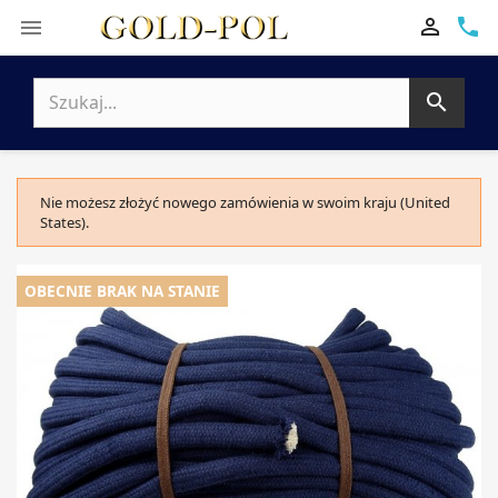

phone


Nie możesz złożyć nowego zamówienia w swoim kraju (United
States).
OBECNIE BRAK NA STANIE