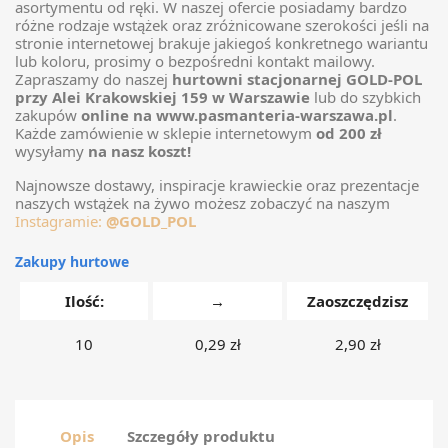
asortymentu od ręki. W naszej ofercie posiadamy bardzo
różne rodzaje wstążek oraz zróżnicowane szerokości jeśli na
stronie internetowej brakuje jakiegoś konkretnego wariantu
lub koloru, prosimy o bezpośredni kontakt mailowy.
Zapraszamy do naszej
hurtowni stacjonarnej GOLD-POL
przy Alei Krakowskiej 159 w Warszawie
lub do szybkich
zakupów
online na
www.
pasmanteria-warszawa.pl
.
Każde zamówienie w sklepie internetowym
od 200 zł
wysyłamy
na nasz koszt!
Najnowsze dostawy, inspiracje krawieckie oraz prezentacje
naszych wstążek na żywo możesz zobaczyć na naszym
Instagramie:
@GOLD_POL
Zakupy hurtowe
Ilość:
→
Zaoszczędzisz
10
0,29 zł
2,90 zł
Opis
Szczegóły produktu