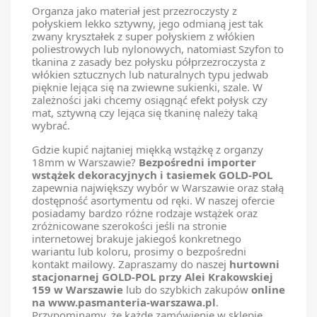
Organza jako materiał jest przezroczysty z
połyskiem lekko sztywny, jego odmianą jest tak
zwany kryształek z super połyskiem z włókien
poliestrowych lub nylonowych, natomiast Szyfon to
tkanina z zasady bez połysku półprzezroczysta z
włókien sztucznych lub naturalnych typu jedwab
pięknie lejąca się na zwiewne sukienki, szale. W
zależności jaki chcemy osiągnąć efekt połysk czy
mat, sztywną czy lejąca się tkaninę należy taką
wybrać.
Gdzie kupić najtaniej miękką wstążkę z organzy
18mm w Warszawie?
Bezpośredni importer
wstążek dekoracyjnych i tasiemek GOLD-POL
zapewnia największy wybór w Warszawie oraz stałą
dostępność asortymentu od ręki. W naszej ofercie
posiadamy bardzo różne rodzaje wstążek oraz
zróżnicowane szerokości jeśli na stronie
internetowej brakuje jakiegoś konkretnego
wariantu lub koloru, prosimy o bezpośredni
kontakt mailowy. Zapraszamy do naszej
hurtowni
stacjonarnej GOLD-POL przy Alei Krakowskiej
159 w Warszawie
lub do szybkich zakupów
online
na
www.
pasmanteria-warszawa.pl
.
Przypominamy, że każde zamówienie w sklepie