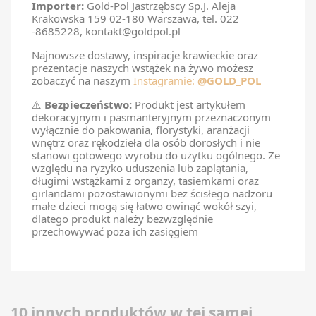
Importer:
Gold-Pol Jastrzębscy Sp.J. Aleja
Krakowska 159 02-180 Warszawa, tel. 022
-8685228, kontakt@goldpol.pl
Najnowsze dostawy, inspiracje krawieckie oraz
prezentacje naszych wstążek na żywo możesz
zobaczyć na naszym
Instagramie:
@GOLD_POL
⚠️
Bezpieczeństwo:
Produkt jest artykułem
dekoracyjnym i pasmanteryjnym przeznaczonym
wyłącznie do pakowania, florystyki, aranżacji
wnętrz oraz rękodzieła dla osób dorosłych i nie
stanowi gotowego wyrobu do użytku ogólnego. Ze
względu na ryzyko uduszenia lub zaplątania,
długimi wstążkami z organzy, tasiemkami oraz
girlandami pozostawionymi bez ścisłego nadzoru
małe dzieci mogą się łatwo owinąć wokół szyi,
dlatego produkt należy bezwzględnie
przechowywać poza ich zasięgiem
10 innych produktów w tej samej