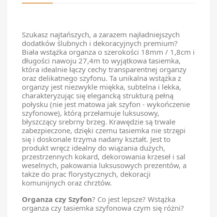
Szukasz najtańszych, a zarazem najładniejszych
dodatków ślubnych i dekoracyjnych premium?
Biała wstążka organza o szerokości 18mm / 1,8cm i
długości nawoju 27,4m to wyjątkowa tasiemka,
która idealnie łączy cechy transparentnej organzy
oraz delikatnego szyfonu. Ta unikalna wstążka z
organzy jest niezwykle miękka, subtelna i lekka,
charakteryzując się elegancką strukturą pełną
połysku (nie jest matowa jak szyfon - wykończenie
szyfonowe), którą przełamuje luksusowy,
błyszczący srebrny brzeg. Krawędzie są trwale
zabezpieczone, dzięki czemu tasiemka nie strzępi
się i doskonale trzyma nadany kształt. Jest to
produkt wręcz idealny do wiązania dużych,
przestrzennych kokard, dekorowania krzeseł i sal
weselnych, pakowania luksusowych prezentów, a
także do prac florystycznych, dekoracji
komunijnych oraz chrztów.
Organza czy Szyfon
? Co jest lepsze? Wstążka
organza czy tasiemka szyfonowa czym się różni?