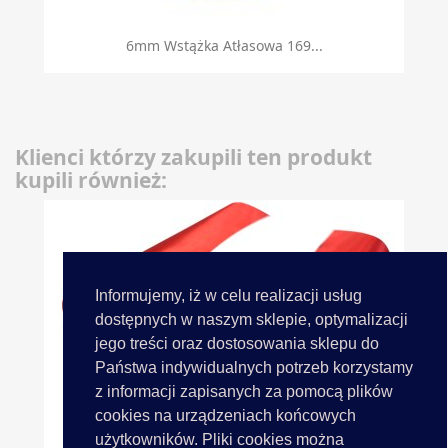
6mm Wstążka Atłasowa 169...
Klienci którzy zakupili ten produkt
kupili również:
Informujemy, iż w celu realizacji usług
dostępnych w naszym sklepie, optymalizacji
jego treści oraz dostosowania sklepu do
Państwa indywidualnych potrzeb korzystamy
z informacji zapisanych za pomocą plików
cookies na urządzeniach końcowych
użytkowników. Pliki cookies można