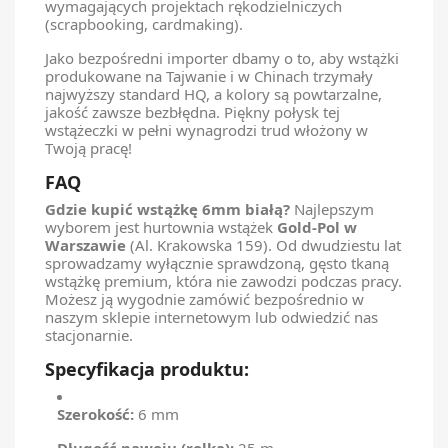
wymagających projektach rękodzielniczych
(scrapbooking, cardmaking).
Jako bezpośredni importer dbamy o to, aby wstążki
produkowane na Tajwanie i w Chinach trzymały
najwyższy standard HQ, a kolory są powtarzalne,
jakość zawsze bezbłędna. Piękny połysk tej
wstążeczki w pełni wynagrodzi trud włożony w
Twoją pracę!
FAQ
Gdzie kupić wstążkę 6mm białą?
Najlepszym
wyborem jest hurtownia wstążek
Gold-Pol w
Warszawie
(Al. Krakowska 159). Od dwudziestu lat
sprowadzamy wyłącznie sprawdzoną, gęsto tkaną
wstążkę premium, która nie zawodzi podczas pracy.
Możesz ją wygodnie zamówić bezpośrednio w
naszym sklepie internetowym lub odwiedzić nas
stacjonarnie.
Specyfikacja produktu:
Szerokość:
6 mm
Długość nawoju (rolka):
25 m