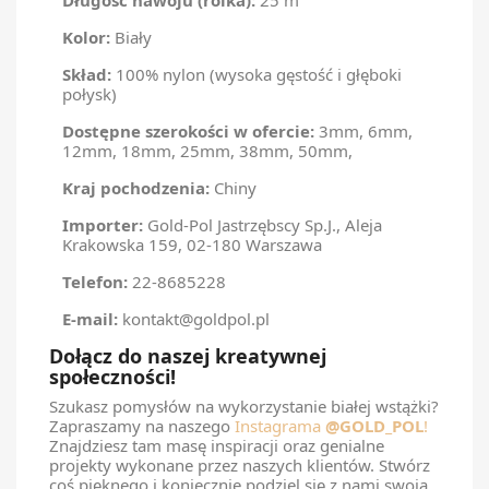
Kolor:
Biały
Skład:
100% nylon (wysoka gęstość i głęboki
połysk)
Dostępne szerokości w ofercie:
3mm, 6mm,
12mm, 18mm, 25mm, 38mm, 50mm,
Kraj pochodzenia:
Chiny
Importer:
Gold-Pol Jastrzębscy Sp.J., Aleja
Krakowska 159, 02-180 Warszawa
Telefon:
22-8685228
E-mail:
kontakt@goldpol.pl
Dołącz do naszej kreatywnej
społeczności!
Szukasz pomysłów na wykorzystanie białej wstążki?
Zapraszamy na naszego
Instagrama
@GOLD_POL
!
Znajdziesz tam masę inspiracji oraz genialne
projekty wykonane przez naszych klientów. Stwórz
coś pięknego i koniecznie podziel się z nami swoją