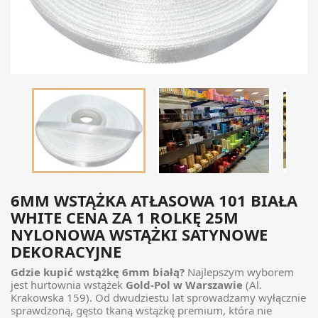

6MM WSTĄŻKA ATŁASOWA 101 BIAŁA
WHITE CENA ZA 1 ROLKĘ 25M
NYLONOWA WSTĄŻKI SATYNOWE
DEKORACYJNE
Gdzie kupić wstążkę 6mm białą?
Najlepszym wyborem
jest hurtownia wstążek
Gold-Pol w Warszawie
(Al.
Krakowska 159). Od dwudziestu lat sprowadzamy wyłącznie
sprawdzoną, gęsto tkaną wstążkę premium, która nie