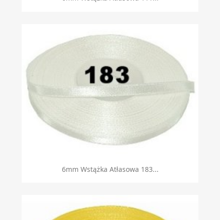
6mm Wstążka Atłasowa 183...