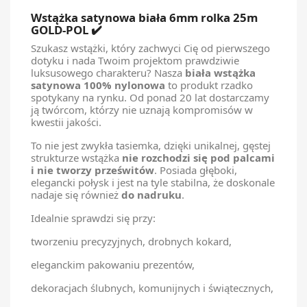
Wstążka satynowa biała 6mm rolka 25m
GOLD-POL ✔️
Szukasz wstążki, który zachwyci Cię od pierwszego
dotyku i nada Twoim projektom prawdziwie
luksusowego charakteru? Nasza
biała wstążka
satynowa 100% nylonowa
to produkt rzadko
spotykany na rynku. Od ponad 20 lat dostarczamy
ją twórcom, którzy nie uznają kompromisów w
kwestii jakości.
To nie jest zwykła tasiemka, dzięki unikalnej, gęstej
strukturze wstążka
nie rozchodzi się pod palcami
i nie tworzy prześwitów
. Posiada głęboki,
elegancki połysk i jest na tyle stabilna, że doskonale
nadaje się również
do nadruku
.
Idealnie sprawdzi się przy:
tworzeniu precyzyjnych, drobnych kokard,
eleganckim pakowaniu prezentów,
dekoracjach ślubnych, komunijnych i świątecznych,